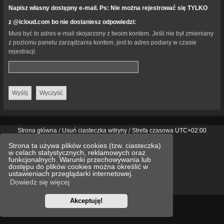
Napisz własny dostępny e-mail. Ps: Nie można rejestrować się TYLKO
z @icloud.com bo nie dostaniesz odpowiedzi:
Musi być to adres e-mail skojarzony z twoim kontem. Jeśli nie był zmieniany
z poziomu panelu zarządzania kontem, jest to adres podany w czasie
rejestracji.
Strona główna
Usuń ciasteczka witryny
Strefa czasowa
UTC+02:00
Technologię dostarcza
phpBB
® Forum Software © phpBB Limited
Strona ta używa plików cookies (tzw. ciasteczka)
Polski pakiet językowy dostarcza
phpBB.pl
w celach statystycznych, reklamowych oraz
Style
we_universal
created by INVENTEA & v12mike
funkcjonalnych. Warunki przechowywania lub
dostępu do plików cookies można określić w
ustawieniach przeglądarki internetowej.
Optimized by:
phpBB SEO
Dowiedz się więcej
Zasady ochrony danych osobowych
Regulamin
Akceptuję!