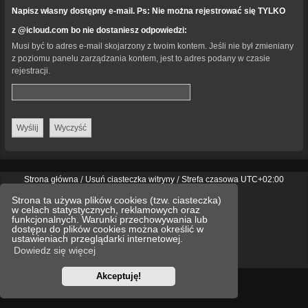
Napisz własny dostępny e-mail. Ps: Nie można rejestrować się TYLKO
z @icloud.com bo nie dostaniesz odpowiedzi:
Musi być to adres e-mail skojarzony z twoim kontem. Jeśli nie był zmieniany
z poziomu panelu zarządzania kontem, jest to adres podany w czasie
rejestracji.
Strona główna
Usuń ciasteczka witryny
Strefa czasowa
UTC+02:00
Technologię dostarcza
phpBB
® Forum Software © phpBB Limited
Strona ta używa plików cookies (tzw. ciasteczka)
Polski pakiet językowy dostarcza
phpBB.pl
w celach statystycznych, reklamowych oraz
Style
we_universal
created by INVENTEA & v12mike
funkcjonalnych. Warunki przechowywania lub
dostępu do plików cookies można określić w
ustawieniach przeglądarki internetowej.
Optimized by:
phpBB SEO
Dowiedz się więcej
Zasady ochrony danych osobowych
Regulamin
Akceptuję!