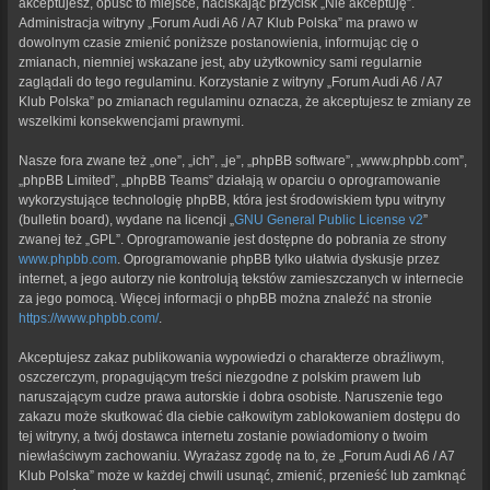
akceptujesz, opuść to miejsce, naciskając przycisk „Nie akceptuję”.
Administracja witryny „Forum Audi A6 / A7 Klub Polska” ma prawo w
dowolnym czasie zmienić poniższe postanowienia, informując cię o
zmianach, niemniej wskazane jest, aby użytkownicy sami regularnie
zaglądali do tego regulaminu. Korzystanie z witryny „Forum Audi A6 / A7
Klub Polska” po zmianach regulaminu oznacza, że akceptujesz te zmiany ze
wszelkimi konsekwencjami prawnymi.
Nasze fora zwane też „one”, „ich”, „je”, „phpBB software”, „www.phpbb.com”,
„phpBB Limited”, „phpBB Teams” działają w oparciu o oprogramowanie
wykorzystujące technologię phpBB, która jest środowiskiem typu witryny
(bulletin board), wydane na licencji „
GNU General Public License v2
”
zwanej też „GPL”. Oprogramowanie jest dostępne do pobrania ze strony
www.phpbb.com
. Oprogramowanie phpBB tylko ułatwia dyskusje przez
internet, a jego autorzy nie kontrolują tekstów zamieszczanych w internecie
za jego pomocą. Więcej informacji o phpBB można znaleźć na stronie
https://www.phpbb.com/
.
Akceptujesz zakaz publikowania wypowiedzi o charakterze obraźliwym,
oszczerczym, propagującym treści niezgodne z polskim prawem lub
naruszającym cudze prawa autorskie i dobra osobiste. Naruszenie tego
zakazu może skutkować dla ciebie całkowitym zablokowaniem dostępu do
tej witryny, a twój dostawca internetu zostanie powiadomiony o twoim
niewłaściwym zachowaniu. Wyrażasz zgodę na to, że „Forum Audi A6 / A7
Klub Polska” może w każdej chwili usunąć, zmienić, przenieść lub zamknąć