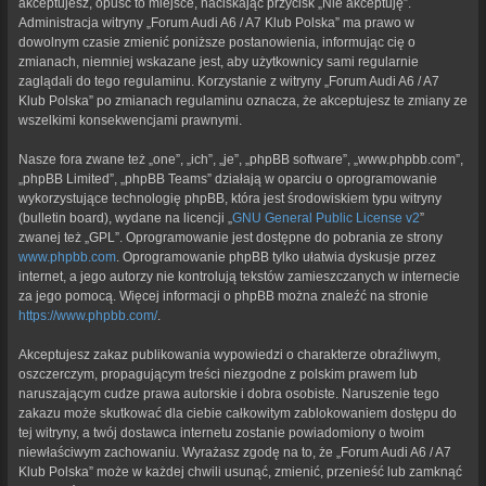
akceptujesz, opuść to miejsce, naciskając przycisk „Nie akceptuję”.
Administracja witryny „Forum Audi A6 / A7 Klub Polska” ma prawo w
dowolnym czasie zmienić poniższe postanowienia, informując cię o
zmianach, niemniej wskazane jest, aby użytkownicy sami regularnie
zaglądali do tego regulaminu. Korzystanie z witryny „Forum Audi A6 / A7
Klub Polska” po zmianach regulaminu oznacza, że akceptujesz te zmiany ze
wszelkimi konsekwencjami prawnymi.
Nasze fora zwane też „one”, „ich”, „je”, „phpBB software”, „www.phpbb.com”,
„phpBB Limited”, „phpBB Teams” działają w oparciu o oprogramowanie
wykorzystujące technologię phpBB, która jest środowiskiem typu witryny
(bulletin board), wydane na licencji „
GNU General Public License v2
”
zwanej też „GPL”. Oprogramowanie jest dostępne do pobrania ze strony
www.phpbb.com
. Oprogramowanie phpBB tylko ułatwia dyskusje przez
internet, a jego autorzy nie kontrolują tekstów zamieszczanych w internecie
za jego pomocą. Więcej informacji o phpBB można znaleźć na stronie
https://www.phpbb.com/
.
Akceptujesz zakaz publikowania wypowiedzi o charakterze obraźliwym,
oszczerczym, propagującym treści niezgodne z polskim prawem lub
naruszającym cudze prawa autorskie i dobra osobiste. Naruszenie tego
zakazu może skutkować dla ciebie całkowitym zablokowaniem dostępu do
tej witryny, a twój dostawca internetu zostanie powiadomiony o twoim
niewłaściwym zachowaniu. Wyrażasz zgodę na to, że „Forum Audi A6 / A7
Klub Polska” może w każdej chwili usunąć, zmienić, przenieść lub zamknąć