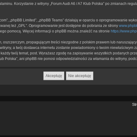
ulaminu. Korzystanie z witryny „Forum Audi A6 / A7 Klub Polska” po zmianach regu
b.com”, „phpBB Limited”, „phpBB Teams” działają w oparciu o oprogramowanie wykor
zwanej też „GPL”. Oprogramowanie jest dostępne do pobrania ze strony
www.phpb
a jego pomocą. Więcej informacji o phpBB można znaleźć na stronie
https://www.ph
, oszczerczym, propagującym treści niezgodne z polskim prawem lub naruszającym
itryny, a twój dostawca internetu zostanie powiadomiony o twoim niewłaściwym z
każdy twój temat, post. Wyrażasz zgodę na zapisywanie wszystkich podanych przez
lub Polska”, ani phpBB nie ponosi odpowiedzialności za włamania do witryny, podc
St