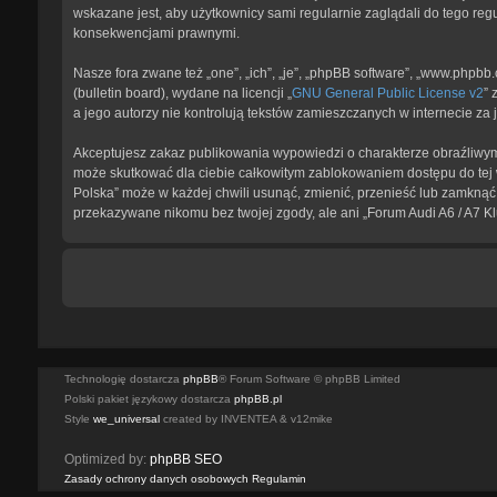
wskazane jest, aby użytkownicy sami regularnie zaglądali do tego reg
konsekwencjami prawnymi.
Nasze fora zwane też „one”, „ich”, „je”, „phpBB software”, „www.phpb
(bulletin board), wydane na licencji „
GNU General Public License v2
” 
a jego autorzy nie kontrolują tekstów zamieszczanych w internecie z
Akceptujesz zakaz publikowania wypowiedzi o charakterze obraźliwym
może skutkować dla ciebie całkowitym zablokowaniem dostępu do tej w
Polska” może w każdej chwili usunąć, zmienić, przenieść lub zamknąć 
przekazywane nikomu bez twojej zgody, ale ani „Forum Audi A6 / A7 K
Technologię dostarcza
phpBB
® Forum Software © phpBB Limited
Polski pakiet językowy dostarcza
phpBB.pl
Style
we_universal
created by INVENTEA & v12mike
Optimized by:
phpBB SEO
Zasady ochrony danych osobowych
Regulamin