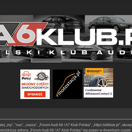
lej „my”, ”nas”, „nasza”, „Forum Audi A6 / A7 Klub Polska”, „https://a6klub.pl”, akc
Administracja witryny „Forum Audi A6 / A7 Klub Polska” ma prawo w dowolnym czasie