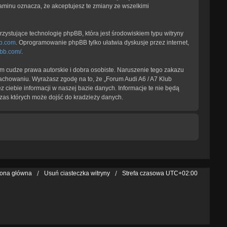
laminu oznacza, że akceptujesz te zmiany ze wszelkimi
zystujące technologię phpBB, która jest środowiskiem typu witryny
b.com
. Oprogramowanie phpBB tylko ułatwia dyskusje przez internet,
pbb.com/
.
 cudze prawa autorskie i dobra osobiste. Naruszenie tego zakazu
achowaniu. Wyrażasz zgodę na to, że „Forum Audi A6 / A7 Klub
 ciebie informacji w naszej bazie danych. Informacje te nie będą
zas których może dojść do kradzieży danych.
rona główna
Usuń ciasteczka witryny
Strefa czasowa
UTC+02:00