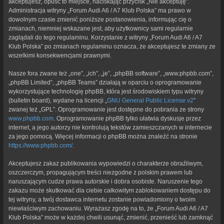
akceptujesz, opuść to miejsce, naciskając przycisk „Nie akceptuję”.
Administracja witryny „Forum Audi A6 / A7 Klub Polska” ma prawo w
dowolnym czasie zmienić poniższe postanowienia, informując cię o
zmianach, niemniej wskazane jest, aby użytkownicy sami regularnie
zaglądali do tego regulaminu. Korzystanie z witryny „Forum Audi A6 / A7
Klub Polska” po zmianach regulaminu oznacza, że akceptujesz te zmiany ze
wszelkimi konsekwencjami prawnymi.
Nasze fora zwane też „one”, „ich”, „je”, „phpBB software”, „www.phpbb.com”,
„phpBB Limited”, „phpBB Teams” działają w oparciu o oprogramowanie
wykorzystujące technologię phpBB, która jest środowiskiem typu witryny
(bulletin board), wydane na licencji „
GNU General Public License v2
”
zwanej też „GPL”. Oprogramowanie jest dostępne do pobrania ze strony
www.phpbb.com
. Oprogramowanie phpBB tylko ułatwia dyskusje przez
internet, a jego autorzy nie kontrolują tekstów zamieszczanych w internecie
za jego pomocą. Więcej informacji o phpBB można znaleźć na stronie
https://www.phpbb.com/
.
Akceptujesz zakaz publikowania wypowiedzi o charakterze obraźliwym,
oszczerczym, propagującym treści niezgodne z polskim prawem lub
naruszającym cudze prawa autorskie i dobra osobiste. Naruszenie tego
zakazu może skutkować dla ciebie całkowitym zablokowaniem dostępu do
tej witryny, a twój dostawca internetu zostanie powiadomiony o twoim
niewłaściwym zachowaniu. Wyrażasz zgodę na to, że „Forum Audi A6 / A7
Klub Polska” może w każdej chwili usunąć, zmienić, przenieść lub zamknąć