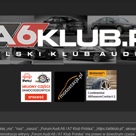
lej „my”, ”nas”, „nasza”, „Forum Audi A6 / A7 Klub Polska”, „https://a6klub.pl”, akc
Administracja witryny „Forum Audi A6 / A7 Klub Polska” ma prawo w dowolnym czasie