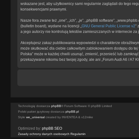
wskazane jest, aby użytkownicy sami regularnie zaglądali do tego reg
konsekwencjami prawnymi.
Nasze fora zwane też „one”, „ich”, „je”, „phpBB software”, „www.phpb
(bulletin board), wydane na licencji „
GNU General Public License v2
” 
a jego autorzy nie kontrolują tekstów zamieszczanych w internecie z
Akceptujesz zakaz publikowania wypowiedzi o charakterze obraźliwym
może skutkować dla ciebie całkowitym zablokowaniem dostępu do tej w
Polska” może w każdej chwili usunąć, zmienić, przenieść lub zamknąć 
przekazywane nikomu bez twojej zgody, ale ani „Forum Audi A6 / A7 K
Technologię dostarcza
phpBB
® Forum Software © phpBB Limited
Polski pakiet językowy dostarcza
phpBB.pl
Style
we_universal
created by INVENTEA & v12mike
Optimized by:
phpBB SEO
Zasady ochrony danych osobowych
Regulamin