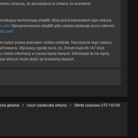
laminu oznacza, że akceptujesz te zmiany ze wszelkimi
zystujące technologię phpBB, która jest środowiskiem typu witryny
b.com
. Oprogramowanie phpBB tylko ułatwia dyskusje przez internet,
pbb.com/
.
 cudze prawa autorskie i dobra osobiste. Naruszenie tego zakazu
achowaniu. Wyrażasz zgodę na to, że „Forum Audi A6 / A7 Klub
 ciebie informacji w naszej bazie danych. Informacje te nie będą
zas których może dojść do kradzieży danych.
rona główna
Usuń ciasteczka witryny
Strefa czasowa
UTC+02:00