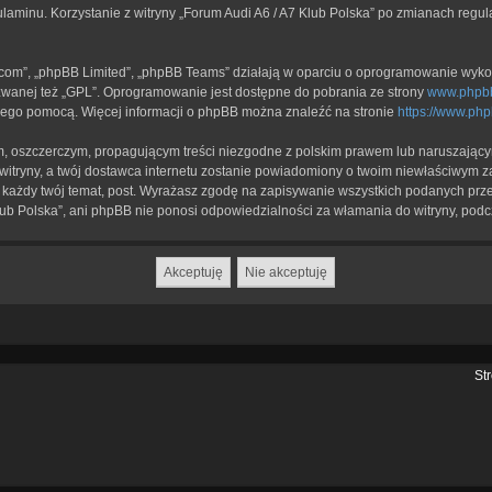
ulaminu. Korzystanie z witryny „Forum Audi A6 / A7 Klub Polska” po zmianach regu
b.com”, „phpBB Limited”, „phpBB Teams” działają w oparciu o oprogramowanie wykor
zwanej też „GPL”. Oprogramowanie jest dostępne do pobrania ze strony
www.phpb
a jego pomocą. Więcej informacji o phpBB można znaleźć na stronie
https://www.ph
, oszczerczym, propagującym treści niezgodne z polskim prawem lub naruszającym
itryny, a twój dostawca internetu zostanie powiadomiony o twoim niewłaściwym z
każdy twój temat, post. Wyrażasz zgodę na zapisywanie wszystkich podanych przez
lub Polska”, ani phpBB nie ponosi odpowiedzialności za włamania do witryny, podc
St