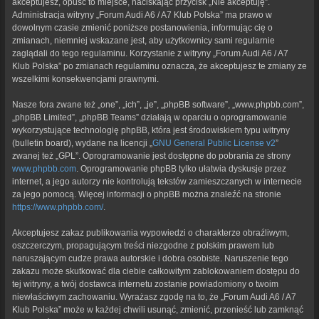
akceptujesz, opuść to miejsce, naciskając przycisk „Nie akceptuję”.
Administracja witryny „Forum Audi A6 / A7 Klub Polska” ma prawo w
dowolnym czasie zmienić poniższe postanowienia, informując cię o
zmianach, niemniej wskazane jest, aby użytkownicy sami regularnie
zaglądali do tego regulaminu. Korzystanie z witryny „Forum Audi A6 / A7
Klub Polska” po zmianach regulaminu oznacza, że akceptujesz te zmiany ze
wszelkimi konsekwencjami prawnymi.
Nasze fora zwane też „one”, „ich”, „je”, „phpBB software”, „www.phpbb.com”,
„phpBB Limited”, „phpBB Teams” działają w oparciu o oprogramowanie
wykorzystujące technologię phpBB, która jest środowiskiem typu witryny
(bulletin board), wydane na licencji „
GNU General Public License v2
”
zwanej też „GPL”. Oprogramowanie jest dostępne do pobrania ze strony
www.phpbb.com
. Oprogramowanie phpBB tylko ułatwia dyskusje przez
internet, a jego autorzy nie kontrolują tekstów zamieszczanych w internecie
za jego pomocą. Więcej informacji o phpBB można znaleźć na stronie
https://www.phpbb.com/
.
Akceptujesz zakaz publikowania wypowiedzi o charakterze obraźliwym,
oszczerczym, propagującym treści niezgodne z polskim prawem lub
naruszającym cudze prawa autorskie i dobra osobiste. Naruszenie tego
zakazu może skutkować dla ciebie całkowitym zablokowaniem dostępu do
tej witryny, a twój dostawca internetu zostanie powiadomiony o twoim
niewłaściwym zachowaniu. Wyrażasz zgodę na to, że „Forum Audi A6 / A7
Klub Polska” może w każdej chwili usunąć, zmienić, przenieść lub zamknąć