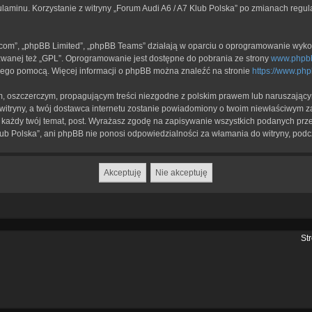
ulaminu. Korzystanie z witryny „Forum Audi A6 / A7 Klub Polska” po zmianach regu
b.com”, „phpBB Limited”, „phpBB Teams” działają w oparciu o oprogramowanie wykor
zwanej też „GPL”. Oprogramowanie jest dostępne do pobrania ze strony
www.phpb
a jego pomocą. Więcej informacji o phpBB można znaleźć na stronie
https://www.ph
, oszczerczym, propagującym treści niezgodne z polskim prawem lub naruszającym
itryny, a twój dostawca internetu zostanie powiadomiony o twoim niewłaściwym z
każdy twój temat, post. Wyrażasz zgodę na zapisywanie wszystkich podanych przez
lub Polska”, ani phpBB nie ponosi odpowiedzialności za włamania do witryny, podc
St