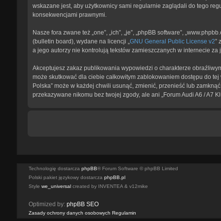
wskazane jest, aby użytkownicy sami regularnie zaglądali do tego reg
konsekwencjami prawnymi.
Nasze fora zwane też „one”, „ich”, „je”, „phpBB software”, „www.phpb
(bulletin board), wydane na licencji „
GNU General Public License v2
” 
a jego autorzy nie kontrolują tekstów zamieszczanych w internecie z
Akceptujesz zakaz publikowania wypowiedzi o charakterze obraźliwym
może skutkować dla ciebie całkowitym zablokowaniem dostępu do tej w
Polska” może w każdej chwili usunąć, zmienić, przenieść lub zamknąć 
przekazywane nikomu bez twojej zgody, ale ani „Forum Audi A6 / A7 K
Technologię dostarcza
phpBB
® Forum Software © phpBB Limited
Polski pakiet językowy dostarcza
phpBB.pl
Style
we_universal
created by INVENTEA & v12mike
Optimized by:
phpBB SEO
Zasady ochrony danych osobowych
Regulamin