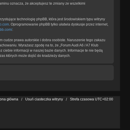
laminu oznacza, że akceptujesz te zmiany ze wszelkimi
zystujące technologię phpBB, która jest środowiskiem typu witryny
b.com
. Oprogramowanie phpBB tylko ułatwia dyskusje przez internet,
pbb.com/
.
 cudze prawa autorskie i dobra osobiste. Naruszenie tego zakazu
achowaniu. Wyrażasz zgodę na to, że „Forum Audi A6 / A7 Klub
 ciebie informacji w naszej bazie danych. Informacje te nie będą
zas których może dojść do kradzieży danych.
rona główna
Usuń ciasteczka witryny
Strefa czasowa
UTC+02:00