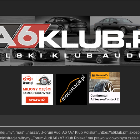
lej „my”, ”nas”, „nasza”, „Forum Audi A6 / A7 Klub Polska”, „https://a6klub.pl”, akc
Administracja witryny „Forum Audi A6 / A7 Klub Polska” ma prawo w dowolnym czasie