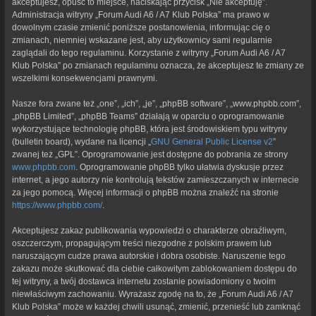
akceptujesz, opuść to miejsce, naciskając przycisk „Nie akceptuję”.
Administracja witryny „Forum Audi A6 / A7 Klub Polska” ma prawo w
dowolnym czasie zmienić poniższe postanowienia, informując cię o
zmianach, niemniej wskazane jest, aby użytkownicy sami regularnie
zaglądali do tego regulaminu. Korzystanie z witryny „Forum Audi A6 / A7
Klub Polska” po zmianach regulaminu oznacza, że akceptujesz te zmiany ze
wszelkimi konsekwencjami prawnymi.
Nasze fora zwane też „one”, „ich”, „je”, „phpBB software”, „www.phpbb.com”,
„phpBB Limited”, „phpBB Teams” działają w oparciu o oprogramowanie
wykorzystujące technologię phpBB, która jest środowiskiem typu witryny
(bulletin board), wydane na licencji „
GNU General Public License v2
”
zwanej też „GPL”. Oprogramowanie jest dostępne do pobrania ze strony
www.phpbb.com
. Oprogramowanie phpBB tylko ułatwia dyskusje przez
internet, a jego autorzy nie kontrolują tekstów zamieszczanych w internecie
za jego pomocą. Więcej informacji o phpBB można znaleźć na stronie
https://www.phpbb.com/
.
Akceptujesz zakaz publikowania wypowiedzi o charakterze obraźliwym,
oszczerczym, propagującym treści niezgodne z polskim prawem lub
naruszającym cudze prawa autorskie i dobra osobiste. Naruszenie tego
zakazu może skutkować dla ciebie całkowitym zablokowaniem dostępu do
tej witryny, a twój dostawca internetu zostanie powiadomiony o twoim
niewłaściwym zachowaniu. Wyrażasz zgodę na to, że „Forum Audi A6 / A7
Klub Polska” może w każdej chwili usunąć, zmienić, przenieść lub zamknąć