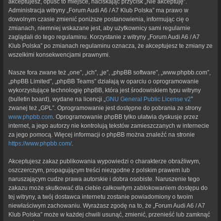
akceptujesz, opuść to miejsce, naciskając przycisk „Nie akceptuję”.
Administracja witryny „Forum Audi A6 / A7 Klub Polska” ma prawo w
dowolnym czasie zmienić poniższe postanowienia, informując cię o
zmianach, niemniej wskazane jest, aby użytkownicy sami regularnie
zaglądali do tego regulaminu. Korzystanie z witryny „Forum Audi A6 / A7
Klub Polska” po zmianach regulaminu oznacza, że akceptujesz te zmiany ze
wszelkimi konsekwencjami prawnymi.
Nasze fora zwane też „one”, „ich”, „je”, „phpBB software”, „www.phpbb.com”,
„phpBB Limited”, „phpBB Teams” działają w oparciu o oprogramowanie
wykorzystujące technologię phpBB, która jest środowiskiem typu witryny
(bulletin board), wydane na licencji „
GNU General Public License v2
”
zwanej też „GPL”. Oprogramowanie jest dostępne do pobrania ze strony
www.phpbb.com
. Oprogramowanie phpBB tylko ułatwia dyskusje przez
internet, a jego autorzy nie kontrolują tekstów zamieszczanych w internecie
za jego pomocą. Więcej informacji o phpBB można znaleźć na stronie
https://www.phpbb.com/
.
Akceptujesz zakaz publikowania wypowiedzi o charakterze obraźliwym,
oszczerczym, propagującym treści niezgodne z polskim prawem lub
naruszającym cudze prawa autorskie i dobra osobiste. Naruszenie tego
zakazu może skutkować dla ciebie całkowitym zablokowaniem dostępu do
tej witryny, a twój dostawca internetu zostanie powiadomiony o twoim
niewłaściwym zachowaniu. Wyrażasz zgodę na to, że „Forum Audi A6 / A7
Klub Polska” może w każdej chwili usunąć, zmienić, przenieść lub zamknąć