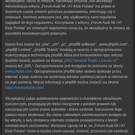
akceptujesz, opuść to miejsce, naciskając przycisk „Nie akceptuję”.
Administracja witryny „Forum Audi A6 / A7 Klub Polska” ma prawo w
dowolnym czasie zmienić poniższe postanowienia, informując cię o
zmianach, niemniej wskazane jest, aby użytkownicy sami regularnie
zaglądali do tego regulaminu. Korzystanie z witryny „Forum Audi A6 / A7
Klub Polska” po zmianach regulaminu oznacza, że akceptujesz te zmiany ze
wszelkimi konsekwencjami prawnymi.
Nasze fora zwane też „one”, „ich”, „je”, „phpBB software”, „www.phpbb.com”,
„phpBB Limited”, „phpBB Teams” działają w oparciu o oprogramowanie
wykorzystujące technologię phpBB, która jest środowiskiem typu witryny
(bulletin board), wydane na licencji „
GNU General Public License v2
”
zwanej też „GPL”. Oprogramowanie jest dostępne do pobrania ze strony
www.phpbb.com
. Oprogramowanie phpBB tylko ułatwia dyskusje przez
internet, a jego autorzy nie kontrolują tekstów zamieszczanych w internecie
za jego pomocą. Więcej informacji o phpBB można znaleźć na stronie
https://www.phpbb.com/
.
Akceptujesz zakaz publikowania wypowiedzi o charakterze obraźliwym,
oszczerczym, propagującym treści niezgodne z polskim prawem lub
naruszającym cudze prawa autorskie i dobra osobiste. Naruszenie tego
zakazu może skutkować dla ciebie całkowitym zablokowaniem dostępu do
tej witryny, a twój dostawca internetu zostanie powiadomiony o twoim
niewłaściwym zachowaniu. Wyrażasz zgodę na to, że „Forum Audi A6 / A7
Klub Polska” może w każdej chwili usunąć, zmienić, przenieść lub zamknąć