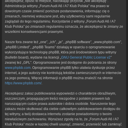
akceptujesz, opuść to miejsce, naciskając przycisk „Nie akceptuję”.
Administracja witryny „Forum Audi A6 / A7 Klub Polska” ma prawo w
dowolnym czasie zmienić poniższe postanowienia, informując cię o
zmianach, niemniej wskazane jest, aby użytkownicy sami regularnie
zaglądali do tego regulaminu. Korzystanie z witryny „Forum Audi A6 / A7
Klub Polska” po zmianach regulaminu oznacza, że akceptujesz te zmiany ze
wszelkimi konsekwencjami prawnymi.
Nasze fora zwane też „one”, „ich”, „je”, „phpBB software”, „www.phpbb.com”,
„phpBB Limited”, „phpBB Teams” działają w oparciu o oprogramowanie
wykorzystujące technologię phpBB, która jest środowiskiem typu witryny
(bulletin board), wydane na licencji „
GNU General Public License v2
”
zwanej też „GPL”. Oprogramowanie jest dostępne do pobrania ze strony
www.phpbb.com
. Oprogramowanie phpBB tylko ułatwia dyskusje przez
internet, a jego autorzy nie kontrolują tekstów zamieszczanych w internecie
za jego pomocą. Więcej informacji o phpBB można znaleźć na stronie
https://www.phpbb.com/
.
Akceptujesz zakaz publikowania wypowiedzi o charakterze obraźliwym,
oszczerczym, propagującym treści niezgodne z polskim prawem lub
naruszającym cudze prawa autorskie i dobra osobiste. Naruszenie tego
zakazu może skutkować dla ciebie całkowitym zablokowaniem dostępu do
tej witryny, a twój dostawca internetu zostanie powiadomiony o twoim
niewłaściwym zachowaniu. Wyrażasz zgodę na to, że „Forum Audi A6 / A7
Klub Polska” może w każdej chwili usunąć, zmienić, przenieść lub zamknąć