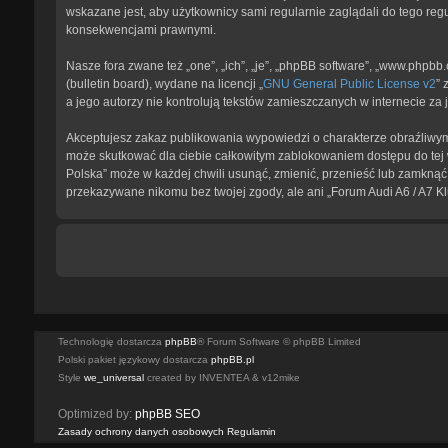
wskazane jest, aby użytkownicy sami regularnie zaglądali do tego reg
konsekwencjami prawnymi.
Nasze fora zwane też „one”, „ich”, „je”, „phpBB software”, „www.phpb
(bulletin board), wydane na licencji „
GNU General Public License v2
” 
a jego autorzy nie kontrolują tekstów zamieszczanych w internecie z
Akceptujesz zakaz publikowania wypowiedzi o charakterze obraźliwym
może skutkować dla ciebie całkowitym zablokowaniem dostępu do tej w
Polska” może w każdej chwili usunąć, zmienić, przenieść lub zamknąć 
przekazywane nikomu bez twojej zgody, ale ani „Forum Audi A6 / A7 K
Technologię dostarcza
phpBB
® Forum Software © phpBB Limited
Polski pakiet językowy dostarcza
phpBB.pl
Style
we_universal
created by INVENTEA & v12mike
Optimized by:
phpBB SEO
Zasady ochrony danych osobowych
Regulamin