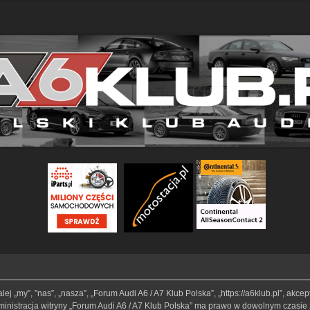
lej „my”, ”nas”, „nasza”, „Forum Audi A6 / A7 Klub Polska”, „https://a6klub.pl”, akc
Administracja witryny „Forum Audi A6 / A7 Klub Polska” ma prawo w dowolnym czasie