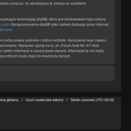
laminu oznacza, że akceptujesz te zmiany ze wszelkimi
zystujące technologię phpBB, która jest środowiskiem typu witryny
b.com
. Oprogramowanie phpBB tylko ułatwia dyskusje przez internet,
pbb.com/
.
 cudze prawa autorskie i dobra osobiste. Naruszenie tego zakazu
achowaniu. Wyrażasz zgodę na to, że „Forum Audi A6 / A7 Klub
 ciebie informacji w naszej bazie danych. Informacje te nie będą
zas których może dojść do kradzieży danych.
rona główna
Usuń ciasteczka witryny
Strefa czasowa
UTC+02:00