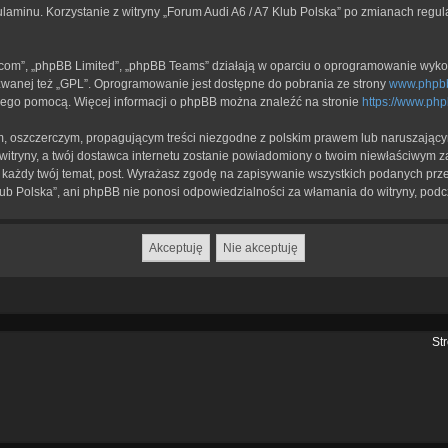
ulaminu. Korzystanie z witryny „Forum Audi A6 / A7 Klub Polska” po zmianach regu
b.com”, „phpBB Limited”, „phpBB Teams” działają w oparciu o oprogramowanie wykor
zwanej też „GPL”. Oprogramowanie jest dostępne do pobrania ze strony
www.phpb
a jego pomocą. Więcej informacji o phpBB można znaleźć na stronie
https://www.ph
, oszczerczym, propagującym treści niezgodne z polskim prawem lub naruszającym
itryny, a twój dostawca internetu zostanie powiadomiony o twoim niewłaściwym z
każdy twój temat, post. Wyrażasz zgodę na zapisywanie wszystkich podanych przez
lub Polska”, ani phpBB nie ponosi odpowiedzialności za włamania do witryny, podc
St