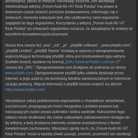
akceptujesz, opuść to miejsce, naciskając przycisk „Nie akceptuję”.
Administracja witryny „Forum Audi A6 / A7 Klub Polska” ma prawo w
dowolnym czasie zmienić poniższe postanowienia, informując cię o
zmianach, niemniej wskazane jest, aby użytkownicy sami regularnie
zaglądali do tego regulaminu. Korzystanie z witryny „Forum Audi A6 / A7
Klub Polska” po zmianach regulaminu oznacza, że akceptujesz te zmiany ze
wszelkimi konsekwencjami prawnymi.
Nasze fora zwane też „one”, „ich”, „je”, „phpBB software”, „www.phpbb.com”,
„phpBB Limited”, „phpBB Teams” działają w oparciu o oprogramowanie
wykorzystujące technologię phpBB, która jest środowiskiem typu witryny
(bulletin board), wydane na licencji „
GNU General Public License v2
”
zwanej też „GPL”. Oprogramowanie jest dostępne do pobrania ze strony
www.phpbb.com
. Oprogramowanie phpBB tylko ułatwia dyskusje przez
internet, a jego autorzy nie kontrolują tekstów zamieszczanych w internecie
za jego pomocą. Więcej informacji o phpBB można znaleźć na stronie
https://www.phpbb.com/
.
Akceptujesz zakaz publikowania wypowiedzi o charakterze obraźliwym,
oszczerczym, propagującym treści niezgodne z polskim prawem lub
naruszającym cudze prawa autorskie i dobra osobiste. Naruszenie tego
zakazu może skutkować dla ciebie całkowitym zablokowaniem dostępu do
tej witryny, a twój dostawca internetu zostanie powiadomiony o twoim
niewłaściwym zachowaniu. Wyrażasz zgodę na to, że „Forum Audi A6 / A7
Klub Polska” może w każdej chwili usunąć, zmienić, przenieść lub zamknąć