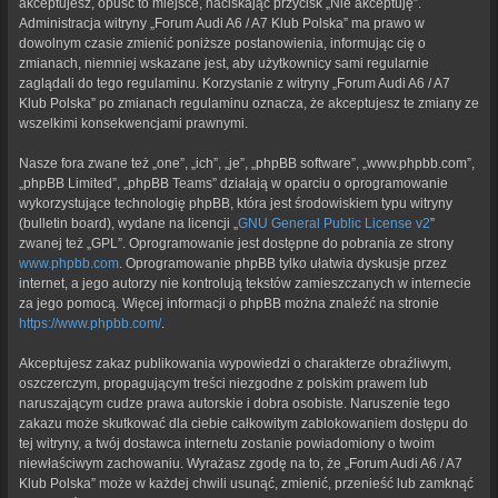
akceptujesz, opuść to miejsce, naciskając przycisk „Nie akceptuję”.
Administracja witryny „Forum Audi A6 / A7 Klub Polska” ma prawo w
dowolnym czasie zmienić poniższe postanowienia, informując cię o
zmianach, niemniej wskazane jest, aby użytkownicy sami regularnie
zaglądali do tego regulaminu. Korzystanie z witryny „Forum Audi A6 / A7
Klub Polska” po zmianach regulaminu oznacza, że akceptujesz te zmiany ze
wszelkimi konsekwencjami prawnymi.
Nasze fora zwane też „one”, „ich”, „je”, „phpBB software”, „www.phpbb.com”,
„phpBB Limited”, „phpBB Teams” działają w oparciu o oprogramowanie
wykorzystujące technologię phpBB, która jest środowiskiem typu witryny
(bulletin board), wydane na licencji „
GNU General Public License v2
”
zwanej też „GPL”. Oprogramowanie jest dostępne do pobrania ze strony
www.phpbb.com
. Oprogramowanie phpBB tylko ułatwia dyskusje przez
internet, a jego autorzy nie kontrolują tekstów zamieszczanych w internecie
za jego pomocą. Więcej informacji o phpBB można znaleźć na stronie
https://www.phpbb.com/
.
Akceptujesz zakaz publikowania wypowiedzi o charakterze obraźliwym,
oszczerczym, propagującym treści niezgodne z polskim prawem lub
naruszającym cudze prawa autorskie i dobra osobiste. Naruszenie tego
zakazu może skutkować dla ciebie całkowitym zablokowaniem dostępu do
tej witryny, a twój dostawca internetu zostanie powiadomiony o twoim
niewłaściwym zachowaniu. Wyrażasz zgodę na to, że „Forum Audi A6 / A7
Klub Polska” może w każdej chwili usunąć, zmienić, przenieść lub zamknąć