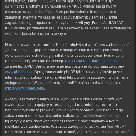
akceptujesz, opuść to miejsce, naciskając przycisk „Nie akceptuję”.
Administracja witryny „Forum Audi A6 / A7 Klub Polska” ma prawo w
dowolnym czasie zmienić poniższe postanowienia, informując cię o
zmianach, niemniej wskazane jest, aby użytkownicy sami regularnie
zaglądali do tego regulaminu. Korzystanie z witryny „Forum Audi A6 / A7
Klub Polska” po zmianach regulaminu oznacza, że akceptujesz te zmiany ze
wszelkimi konsekwencjami prawnymi.
Nasze fora zwane też „one”, „ich”, „je”, „phpBB software”, „www.phpbb.com”,
„phpBB Limited”, „phpBB Teams” działają w oparciu o oprogramowanie
wykorzystujące technologię phpBB, która jest środowiskiem typu witryny
(bulletin board), wydane na licencji „
GNU General Public License v2
”
zwanej też „GPL”. Oprogramowanie jest dostępne do pobrania ze strony
www.phpbb.com
. Oprogramowanie phpBB tylko ułatwia dyskusje przez
internet, a jego autorzy nie kontrolują tekstów zamieszczanych w internecie
za jego pomocą. Więcej informacji o phpBB można znaleźć na stronie
https://www.phpbb.com/
.
Akceptujesz zakaz publikowania wypowiedzi o charakterze obraźliwym,
oszczerczym, propagującym treści niezgodne z polskim prawem lub
naruszającym cudze prawa autorskie i dobra osobiste. Naruszenie tego
zakazu może skutkować dla ciebie całkowitym zablokowaniem dostępu do
tej witryny, a twój dostawca internetu zostanie powiadomiony o twoim
niewłaściwym zachowaniu. Wyrażasz zgodę na to, że „Forum Audi A6 / A7
Klub Polska” może w każdej chwili usunąć, zmienić, przenieść lub zamknąć