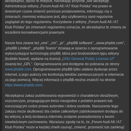
akceptujesz, opuść to miejsce, naciskając przycisk „Nie akceptuję”.
Administracja witryny „Forum Audi A6 / A7 Klub Polska” ma prawo w
dowolnym czasie zmienić poniższe postanowienia, informując cię o
zmianach, niemniej wskazane jest, aby użytkownicy sami regularnie
zaglądali do tego regulaminu. Korzystanie z witryny „Forum Audi A6 / A7
Klub Polska” po zmianach regulaminu oznacza, że akceptujesz te zmiany ze
wszelkimi konsekwencjami prawnymi.
Nasze fora zwane też „one”, „ich”, „je”, „phpBB software”, „www.phpbb.com”,
„phpBB Limited”, „phpBB Teams” działają w oparciu o oprogramowanie
wykorzystujące technologię phpBB, która jest środowiskiem typu witryny
(bulletin board), wydane na licencji „
GNU General Public License v2
”
zwanej też „GPL”. Oprogramowanie jest dostępne do pobrania ze strony
www.phpbb.com
. Oprogramowanie phpBB tylko ułatwia dyskusje przez
internet, a jego autorzy nie kontrolują tekstów zamieszczanych w internecie
za jego pomocą. Więcej informacji o phpBB można znaleźć na stronie
https://www.phpbb.com/
.
Akceptujesz zakaz publikowania wypowiedzi o charakterze obraźliwym,
oszczerczym, propagującym treści niezgodne z polskim prawem lub
naruszającym cudze prawa autorskie i dobra osobiste. Naruszenie tego
zakazu może skutkować dla ciebie całkowitym zablokowaniem dostępu do
tej witryny, a twój dostawca internetu zostanie powiadomiony o twoim
niewłaściwym zachowaniu. Wyrażasz zgodę na to, że „Forum Audi A6 / A7
Klub Polska” może w każdej chwili usunąć, zmienić, przenieść lub zamknąć