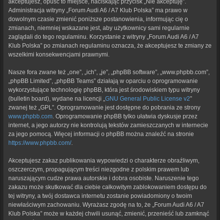
akceptujesz, opuść to miejsce, naciskając przycisk „Nie akceptuję”.
Administracja witryny „Forum Audi A6 / A7 Klub Polska” ma prawo w
dowolnym czasie zmienić poniższe postanowienia, informując cię o
zmianach, niemniej wskazane jest, aby użytkownicy sami regularnie
zaglądali do tego regulaminu. Korzystanie z witryny „Forum Audi A6 / A7
Klub Polska” po zmianach regulaminu oznacza, że akceptujesz te zmiany ze
wszelkimi konsekwencjami prawnymi.
Nasze fora zwane też „one”, „ich”, „je”, „phpBB software”, „www.phpbb.com”,
„phpBB Limited”, „phpBB Teams” działają w oparciu o oprogramowanie
wykorzystujące technologię phpBB, która jest środowiskiem typu witryny
(bulletin board), wydane na licencji „
GNU General Public License v2
”
zwanej też „GPL”. Oprogramowanie jest dostępne do pobrania ze strony
www.phpbb.com
. Oprogramowanie phpBB tylko ułatwia dyskusje przez
internet, a jego autorzy nie kontrolują tekstów zamieszczanych w internecie
za jego pomocą. Więcej informacji o phpBB można znaleźć na stronie
https://www.phpbb.com/
.
Akceptujesz zakaz publikowania wypowiedzi o charakterze obraźliwym,
oszczerczym, propagującym treści niezgodne z polskim prawem lub
naruszającym cudze prawa autorskie i dobra osobiste. Naruszenie tego
zakazu może skutkować dla ciebie całkowitym zablokowaniem dostępu do
tej witryny, a twój dostawca internetu zostanie powiadomiony o twoim
niewłaściwym zachowaniu. Wyrażasz zgodę na to, że „Forum Audi A6 / A7
Klub Polska” może w każdej chwili usunąć, zmienić, przenieść lub zamknąć