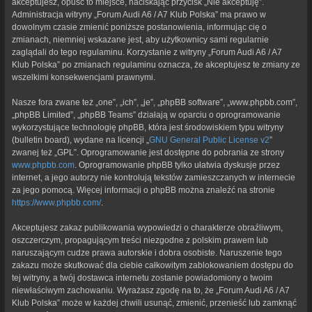
akceptujesz, opuść to miejsce, naciskając przycisk „Nie akceptuję”.
Administracja witryny „Forum Audi A6 / A7 Klub Polska” ma prawo w
dowolnym czasie zmienić poniższe postanowienia, informując cię o
zmianach, niemniej wskazane jest, aby użytkownicy sami regularnie
zaglądali do tego regulaminu. Korzystanie z witryny „Forum Audi A6 / A7
Klub Polska” po zmianach regulaminu oznacza, że akceptujesz te zmiany ze
wszelkimi konsekwencjami prawnymi.
Nasze fora zwane też „one”, „ich”, „je”, „phpBB software”, „www.phpbb.com”,
„phpBB Limited”, „phpBB Teams” działają w oparciu o oprogramowanie
wykorzystujące technologię phpBB, która jest środowiskiem typu witryny
(bulletin board), wydane na licencji „
GNU General Public License v2
”
zwanej też „GPL”. Oprogramowanie jest dostępne do pobrania ze strony
www.phpbb.com
. Oprogramowanie phpBB tylko ułatwia dyskusje przez
internet, a jego autorzy nie kontrolują tekstów zamieszczanych w internecie
za jego pomocą. Więcej informacji o phpBB można znaleźć na stronie
https://www.phpbb.com/
.
Akceptujesz zakaz publikowania wypowiedzi o charakterze obraźliwym,
oszczerczym, propagującym treści niezgodne z polskim prawem lub
naruszającym cudze prawa autorskie i dobra osobiste. Naruszenie tego
zakazu może skutkować dla ciebie całkowitym zablokowaniem dostępu do
tej witryny, a twój dostawca internetu zostanie powiadomiony o twoim
niewłaściwym zachowaniu. Wyrażasz zgodę na to, że „Forum Audi A6 / A7
Klub Polska” może w każdej chwili usunąć, zmienić, przenieść lub zamknąć