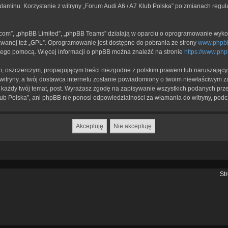
ulaminu. Korzystanie z witryny „Forum Audi A6 / A7 Klub Polska” po zmianach regu
b.com”, „phpBB Limited”, „phpBB Teams” działają w oparciu o oprogramowanie wykor
zwanej też „GPL”. Oprogramowanie jest dostępne do pobrania ze strony
www.phpb
a jego pomocą. Więcej informacji o phpBB można znaleźć na stronie
https://www.ph
, oszczerczym, propagującym treści niezgodne z polskim prawem lub naruszającym
itryny, a twój dostawca internetu zostanie powiadomiony o twoim niewłaściwym z
każdy twój temat, post. Wyrażasz zgodę na zapisywanie wszystkich podanych przez
lub Polska”, ani phpBB nie ponosi odpowiedzialności za włamania do witryny, podc
St