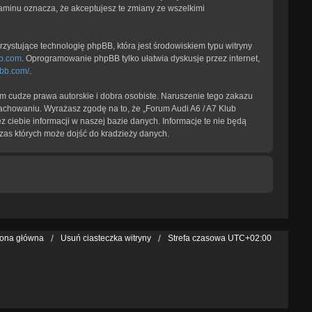
laminu oznacza, że akceptujesz te zmiany ze wszelkimi
zystujące technologię phpBB, która jest środowiskiem typu witryny
b.com
. Oprogramowanie phpBB tylko ułatwia dyskusje przez internet,
pbb.com/
.
 cudze prawa autorskie i dobra osobiste. Naruszenie tego zakazu
achowaniu. Wyrażasz zgodę na to, że „Forum Audi A6 / A7 Klub
 ciebie informacji w naszej bazie danych. Informacje te nie będą
zas których może dojść do kradzieży danych.
rona główna
Usuń ciasteczka witryny
Strefa czasowa
UTC+02:00