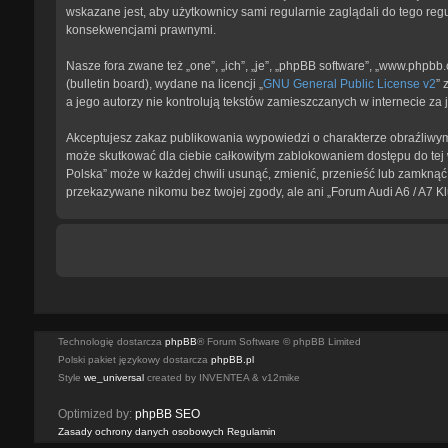
wskazane jest, aby użytkownicy sami regularnie zaglądali do tego reg
konsekwencjami prawnymi.
Nasze fora zwane też „one”, „ich”, „je”, „phpBB software”, „www.phpb
(bulletin board), wydane na licencji „
GNU General Public License v2
” 
a jego autorzy nie kontrolują tekstów zamieszczanych w internecie z
Akceptujesz zakaz publikowania wypowiedzi o charakterze obraźliwym
może skutkować dla ciebie całkowitym zablokowaniem dostępu do tej w
Polska” może w każdej chwili usunąć, zmienić, przenieść lub zamknąć 
przekazywane nikomu bez twojej zgody, ale ani „Forum Audi A6 / A7 K
Technologię dostarcza
phpBB
® Forum Software © phpBB Limited
Polski pakiet językowy dostarcza
phpBB.pl
Style
we_universal
created by INVENTEA & v12mike
Optimized by:
phpBB SEO
Zasady ochrony danych osobowych
Regulamin