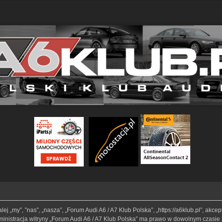
lej „my”, ”nas”, „nasza”, „Forum Audi A6 / A7 Klub Polska”, „https://a6klub.pl”, akc
Administracja witryny „Forum Audi A6 / A7 Klub Polska” ma prawo w dowolnym czasie