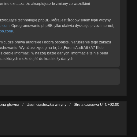
laminu oznacza, że akceptujesz te zmiany ze wszelkimi
zystujące technologię phpBB, która jest środowiskiem typu witryny
b.com
. Oprogramowanie phpBB tylko ułatwia dyskusje przez internet,
pbb.com/
.
 cudze prawa autorskie i dobra osobiste. Naruszenie tego zakazu
achowaniu. Wyrażasz zgodę na to, że „Forum Audi A6 / A7 Klub
 ciebie informacji w naszej bazie danych. Informacje te nie będą
zas których może dojść do kradzieży danych.
rona główna
Usuń ciasteczka witryny
Strefa czasowa
UTC+02:00