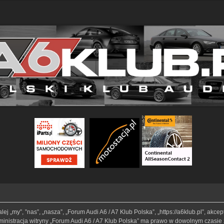
lej „my”, ”nas”, „nasza”, „Forum Audi A6 / A7 Klub Polska”, „https://a6klub.pl”, akc
Administracja witryny „Forum Audi A6 / A7 Klub Polska” ma prawo w dowolnym czasie