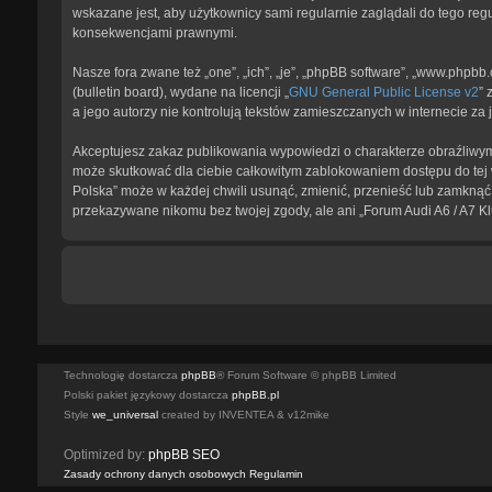
wskazane jest, aby użytkownicy sami regularnie zaglądali do tego reg
konsekwencjami prawnymi.
Nasze fora zwane też „one”, „ich”, „je”, „phpBB software”, „www.phpb
(bulletin board), wydane na licencji „
GNU General Public License v2
” 
a jego autorzy nie kontrolują tekstów zamieszczanych w internecie z
Akceptujesz zakaz publikowania wypowiedzi o charakterze obraźliwym
może skutkować dla ciebie całkowitym zablokowaniem dostępu do tej w
Polska” może w każdej chwili usunąć, zmienić, przenieść lub zamknąć 
przekazywane nikomu bez twojej zgody, ale ani „Forum Audi A6 / A7 K
Technologię dostarcza
phpBB
® Forum Software © phpBB Limited
Polski pakiet językowy dostarcza
phpBB.pl
Style
we_universal
created by INVENTEA & v12mike
Optimized by:
phpBB SEO
Zasady ochrony danych osobowych
Regulamin