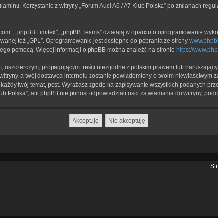
ulaminu. Korzystanie z witryny „Forum Audi A6 / A7 Klub Polska” po zmianach regu
b.com”, „phpBB Limited”, „phpBB Teams” działają w oparciu o oprogramowanie wykor
zwanej też „GPL”. Oprogramowanie jest dostępne do pobrania ze strony
www.phpb
a jego pomocą. Więcej informacji o phpBB można znaleźć na stronie
https://www.ph
, oszczerczym, propagującym treści niezgodne z polskim prawem lub naruszającym
itryny, a twój dostawca internetu zostanie powiadomiony o twoim niewłaściwym z
każdy twój temat, post. Wyrażasz zgodę na zapisywanie wszystkich podanych przez
lub Polska”, ani phpBB nie ponosi odpowiedzialności za włamania do witryny, podc
St