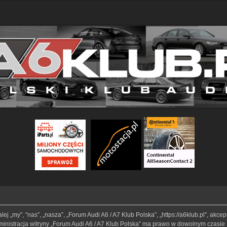
lej „my”, ”nas”, „nasza”, „Forum Audi A6 / A7 Klub Polska”, „https://a6klub.pl”, akc
Administracja witryny „Forum Audi A6 / A7 Klub Polska” ma prawo w dowolnym czasie