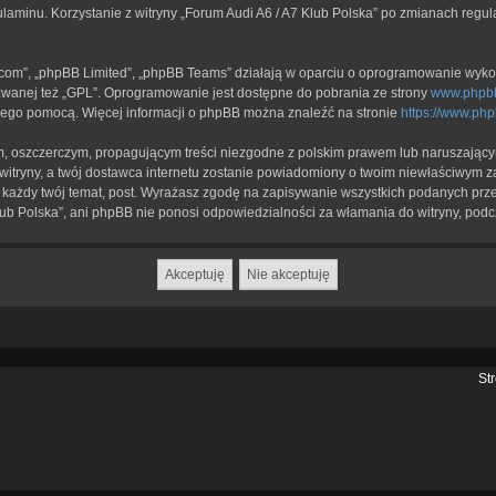
ulaminu. Korzystanie z witryny „Forum Audi A6 / A7 Klub Polska” po zmianach regu
b.com”, „phpBB Limited”, „phpBB Teams” działają w oparciu o oprogramowanie wykor
zwanej też „GPL”. Oprogramowanie jest dostępne do pobrania ze strony
www.phpb
a jego pomocą. Więcej informacji o phpBB można znaleźć na stronie
https://www.ph
, oszczerczym, propagującym treści niezgodne z polskim prawem lub naruszającym
itryny, a twój dostawca internetu zostanie powiadomiony o twoim niewłaściwym z
każdy twój temat, post. Wyrażasz zgodę na zapisywanie wszystkich podanych przez
lub Polska”, ani phpBB nie ponosi odpowiedzialności za włamania do witryny, podc
St