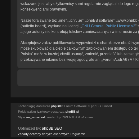
wskazane jest, aby użytkownicy sami regularnie zaglądali do tego reg
konsekwencjami prawnymi.
Nasze fora zwane też „one”, „ich”, „je”, „phpBB software”, „www.phpb
(bulletin board), wydane na licencji „
GNU General Public License v2
” 
a jego autorzy nie kontrolują tekstów zamieszczanych w internecie z
Akceptujesz zakaz publikowania wypowiedzi o charakterze obraźliwym
może skutkować dla ciebie całkowitym zablokowaniem dostępu do tej w
Polska” może w każdej chwili usunąć, zmienić, przenieść lub zamknąć 
przekazywane nikomu bez twojej zgody, ale ani „Forum Audi A6 / A7 K
Technologię dostarcza
phpBB
® Forum Software © phpBB Limited
Polski pakiet językowy dostarcza
phpBB.pl
Style
we_universal
created by INVENTEA & v12mike
Optimized by:
phpBB SEO
Zasady ochrony danych osobowych
Regulamin