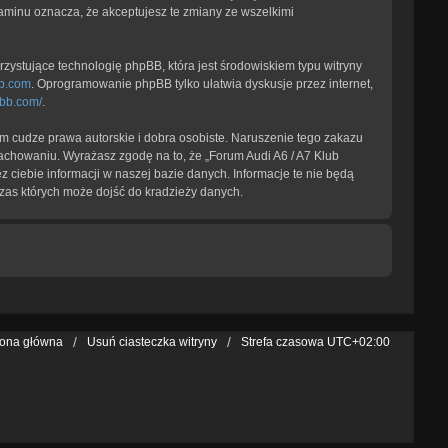
laminu oznacza, że akceptujesz te zmiany ze wszelkimi
zystujące technologię phpBB, która jest środowiskiem typu witryny
b.com
. Oprogramowanie phpBB tylko ułatwia dyskusje przez internet,
pbb.com/
.
 cudze prawa autorskie i dobra osobiste. Naruszenie tego zakazu
achowaniu. Wyrażasz zgodę na to, że „Forum Audi A6 / A7 Klub
 ciebie informacji w naszej bazie danych. Informacje te nie będą
zas których może dojść do kradzieży danych.
rona główna
Usuń ciasteczka witryny
Strefa czasowa
UTC+02:00