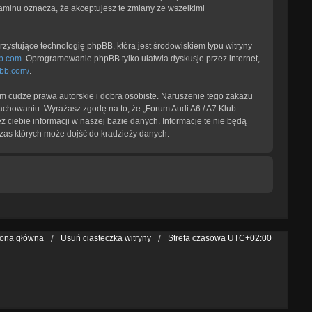
laminu oznacza, że akceptujesz te zmiany ze wszelkimi
zystujące technologię phpBB, która jest środowiskiem typu witryny
b.com
. Oprogramowanie phpBB tylko ułatwia dyskusje przez internet,
pbb.com/
.
 cudze prawa autorskie i dobra osobiste. Naruszenie tego zakazu
achowaniu. Wyrażasz zgodę na to, że „Forum Audi A6 / A7 Klub
 ciebie informacji w naszej bazie danych. Informacje te nie będą
zas których może dojść do kradzieży danych.
rona główna
Usuń ciasteczka witryny
Strefa czasowa
UTC+02:00