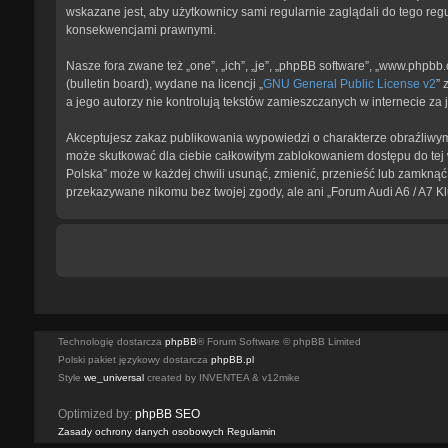
wskazane jest, aby użytkownicy sami regularnie zaglądali do tego reg
konsekwencjami prawnymi.
Nasze fora zwane też „one”, „ich”, „je”, „phpBB software”, „www.phpb
(bulletin board), wydane na licencji „
GNU General Public License v2
” 
a jego autorzy nie kontrolują tekstów zamieszczanych w internecie z
Akceptujesz zakaz publikowania wypowiedzi o charakterze obraźliwym
może skutkować dla ciebie całkowitym zablokowaniem dostępu do tej w
Polska” może w każdej chwili usunąć, zmienić, przenieść lub zamknąć 
przekazywane nikomu bez twojej zgody, ale ani „Forum Audi A6 / A7 K
Technologię dostarcza
phpBB
® Forum Software © phpBB Limited
Polski pakiet językowy dostarcza
phpBB.pl
Style
we_universal
created by INVENTEA & v12mike
Optimized by:
phpBB SEO
Zasady ochrony danych osobowych
Regulamin