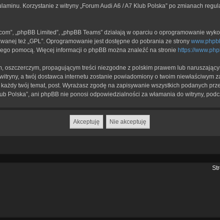
ulaminu. Korzystanie z witryny „Forum Audi A6 / A7 Klub Polska” po zmianach regu
b.com”, „phpBB Limited”, „phpBB Teams” działają w oparciu o oprogramowanie wykor
zwanej też „GPL”. Oprogramowanie jest dostępne do pobrania ze strony
www.phpb
a jego pomocą. Więcej informacji o phpBB można znaleźć na stronie
https://www.ph
, oszczerczym, propagującym treści niezgodne z polskim prawem lub naruszającym
itryny, a twój dostawca internetu zostanie powiadomiony o twoim niewłaściwym z
każdy twój temat, post. Wyrażasz zgodę na zapisywanie wszystkich podanych przez
lub Polska”, ani phpBB nie ponosi odpowiedzialności za włamania do witryny, podc
St