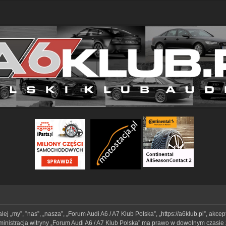
lej „my”, ”nas”, „nasza”, „Forum Audi A6 / A7 Klub Polska”, „https://a6klub.pl”, akc
Administracja witryny „Forum Audi A6 / A7 Klub Polska” ma prawo w dowolnym czasie