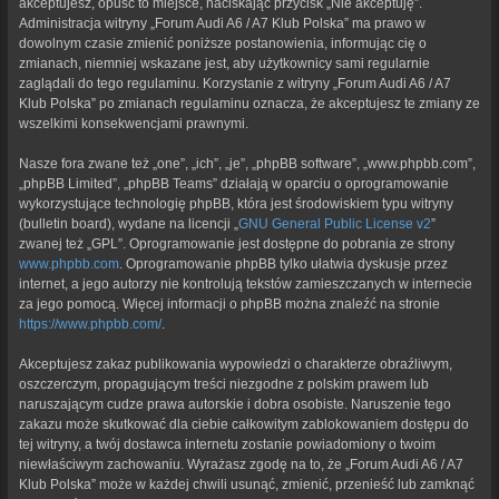
akceptujesz, opuść to miejsce, naciskając przycisk „Nie akceptuję”.
Administracja witryny „Forum Audi A6 / A7 Klub Polska” ma prawo w
dowolnym czasie zmienić poniższe postanowienia, informując cię o
zmianach, niemniej wskazane jest, aby użytkownicy sami regularnie
zaglądali do tego regulaminu. Korzystanie z witryny „Forum Audi A6 / A7
Klub Polska” po zmianach regulaminu oznacza, że akceptujesz te zmiany ze
wszelkimi konsekwencjami prawnymi.
Nasze fora zwane też „one”, „ich”, „je”, „phpBB software”, „www.phpbb.com”,
„phpBB Limited”, „phpBB Teams” działają w oparciu o oprogramowanie
wykorzystujące technologię phpBB, która jest środowiskiem typu witryny
(bulletin board), wydane na licencji „
GNU General Public License v2
”
zwanej też „GPL”. Oprogramowanie jest dostępne do pobrania ze strony
www.phpbb.com
. Oprogramowanie phpBB tylko ułatwia dyskusje przez
internet, a jego autorzy nie kontrolują tekstów zamieszczanych w internecie
za jego pomocą. Więcej informacji o phpBB można znaleźć na stronie
https://www.phpbb.com/
.
Akceptujesz zakaz publikowania wypowiedzi o charakterze obraźliwym,
oszczerczym, propagującym treści niezgodne z polskim prawem lub
naruszającym cudze prawa autorskie i dobra osobiste. Naruszenie tego
zakazu może skutkować dla ciebie całkowitym zablokowaniem dostępu do
tej witryny, a twój dostawca internetu zostanie powiadomiony o twoim
niewłaściwym zachowaniu. Wyrażasz zgodę na to, że „Forum Audi A6 / A7
Klub Polska” może w każdej chwili usunąć, zmienić, przenieść lub zamknąć