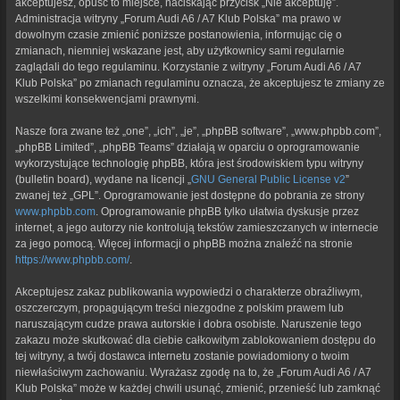
akceptujesz, opuść to miejsce, naciskając przycisk „Nie akceptuję”.
Administracja witryny „Forum Audi A6 / A7 Klub Polska” ma prawo w
dowolnym czasie zmienić poniższe postanowienia, informując cię o
zmianach, niemniej wskazane jest, aby użytkownicy sami regularnie
zaglądali do tego regulaminu. Korzystanie z witryny „Forum Audi A6 / A7
Klub Polska” po zmianach regulaminu oznacza, że akceptujesz te zmiany ze
wszelkimi konsekwencjami prawnymi.
Nasze fora zwane też „one”, „ich”, „je”, „phpBB software”, „www.phpbb.com”,
„phpBB Limited”, „phpBB Teams” działają w oparciu o oprogramowanie
wykorzystujące technologię phpBB, która jest środowiskiem typu witryny
(bulletin board), wydane na licencji „
GNU General Public License v2
”
zwanej też „GPL”. Oprogramowanie jest dostępne do pobrania ze strony
www.phpbb.com
. Oprogramowanie phpBB tylko ułatwia dyskusje przez
internet, a jego autorzy nie kontrolują tekstów zamieszczanych w internecie
za jego pomocą. Więcej informacji o phpBB można znaleźć na stronie
https://www.phpbb.com/
.
Akceptujesz zakaz publikowania wypowiedzi o charakterze obraźliwym,
oszczerczym, propagującym treści niezgodne z polskim prawem lub
naruszającym cudze prawa autorskie i dobra osobiste. Naruszenie tego
zakazu może skutkować dla ciebie całkowitym zablokowaniem dostępu do
tej witryny, a twój dostawca internetu zostanie powiadomiony o twoim
niewłaściwym zachowaniu. Wyrażasz zgodę na to, że „Forum Audi A6 / A7
Klub Polska” może w każdej chwili usunąć, zmienić, przenieść lub zamknąć