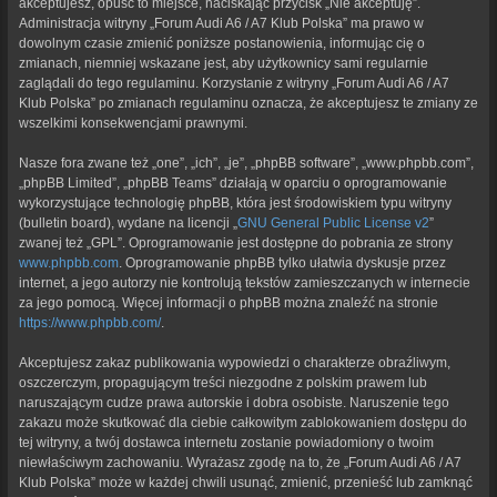
akceptujesz, opuść to miejsce, naciskając przycisk „Nie akceptuję”.
Administracja witryny „Forum Audi A6 / A7 Klub Polska” ma prawo w
dowolnym czasie zmienić poniższe postanowienia, informując cię o
zmianach, niemniej wskazane jest, aby użytkownicy sami regularnie
zaglądali do tego regulaminu. Korzystanie z witryny „Forum Audi A6 / A7
Klub Polska” po zmianach regulaminu oznacza, że akceptujesz te zmiany ze
wszelkimi konsekwencjami prawnymi.
Nasze fora zwane też „one”, „ich”, „je”, „phpBB software”, „www.phpbb.com”,
„phpBB Limited”, „phpBB Teams” działają w oparciu o oprogramowanie
wykorzystujące technologię phpBB, która jest środowiskiem typu witryny
(bulletin board), wydane na licencji „
GNU General Public License v2
”
zwanej też „GPL”. Oprogramowanie jest dostępne do pobrania ze strony
www.phpbb.com
. Oprogramowanie phpBB tylko ułatwia dyskusje przez
internet, a jego autorzy nie kontrolują tekstów zamieszczanych w internecie
za jego pomocą. Więcej informacji o phpBB można znaleźć na stronie
https://www.phpbb.com/
.
Akceptujesz zakaz publikowania wypowiedzi o charakterze obraźliwym,
oszczerczym, propagującym treści niezgodne z polskim prawem lub
naruszającym cudze prawa autorskie i dobra osobiste. Naruszenie tego
zakazu może skutkować dla ciebie całkowitym zablokowaniem dostępu do
tej witryny, a twój dostawca internetu zostanie powiadomiony o twoim
niewłaściwym zachowaniu. Wyrażasz zgodę na to, że „Forum Audi A6 / A7
Klub Polska” może w każdej chwili usunąć, zmienić, przenieść lub zamknąć