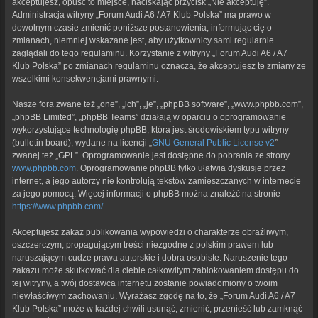
akceptujesz, opuść to miejsce, naciskając przycisk „Nie akceptuję”.
Administracja witryny „Forum Audi A6 / A7 Klub Polska” ma prawo w
dowolnym czasie zmienić poniższe postanowienia, informując cię o
zmianach, niemniej wskazane jest, aby użytkownicy sami regularnie
zaglądali do tego regulaminu. Korzystanie z witryny „Forum Audi A6 / A7
Klub Polska” po zmianach regulaminu oznacza, że akceptujesz te zmiany ze
wszelkimi konsekwencjami prawnymi.
Nasze fora zwane też „one”, „ich”, „je”, „phpBB software”, „www.phpbb.com”,
„phpBB Limited”, „phpBB Teams” działają w oparciu o oprogramowanie
wykorzystujące technologię phpBB, która jest środowiskiem typu witryny
(bulletin board), wydane na licencji „
GNU General Public License v2
”
zwanej też „GPL”. Oprogramowanie jest dostępne do pobrania ze strony
www.phpbb.com
. Oprogramowanie phpBB tylko ułatwia dyskusje przez
internet, a jego autorzy nie kontrolują tekstów zamieszczanych w internecie
za jego pomocą. Więcej informacji o phpBB można znaleźć na stronie
https://www.phpbb.com/
.
Akceptujesz zakaz publikowania wypowiedzi o charakterze obraźliwym,
oszczerczym, propagującym treści niezgodne z polskim prawem lub
naruszającym cudze prawa autorskie i dobra osobiste. Naruszenie tego
zakazu może skutkować dla ciebie całkowitym zablokowaniem dostępu do
tej witryny, a twój dostawca internetu zostanie powiadomiony o twoim
niewłaściwym zachowaniu. Wyrażasz zgodę na to, że „Forum Audi A6 / A7
Klub Polska” może w każdej chwili usunąć, zmienić, przenieść lub zamknąć