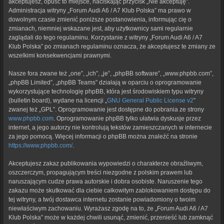
akceptujesz, opuść to miejsce, naciskając przycisk „Nie akceptuję”.
Administracja witryny „Forum Audi A6 / A7 Klub Polska” ma prawo w
dowolnym czasie zmienić poniższe postanowienia, informując cię o
zmianach, niemniej wskazane jest, aby użytkownicy sami regularnie
zaglądali do tego regulaminu. Korzystanie z witryny „Forum Audi A6 / A7
Klub Polska” po zmianach regulaminu oznacza, że akceptujesz te zmiany ze
wszelkimi konsekwencjami prawnymi.
Nasze fora zwane też „one”, „ich”, „je”, „phpBB software”, „www.phpbb.com”,
„phpBB Limited”, „phpBB Teams” działają w oparciu o oprogramowanie
wykorzystujące technologię phpBB, która jest środowiskiem typu witryny
(bulletin board), wydane na licencji „
GNU General Public License v2
”
zwanej też „GPL”. Oprogramowanie jest dostępne do pobrania ze strony
www.phpbb.com
. Oprogramowanie phpBB tylko ułatwia dyskusje przez
internet, a jego autorzy nie kontrolują tekstów zamieszczanych w internecie
za jego pomocą. Więcej informacji o phpBB można znaleźć na stronie
https://www.phpbb.com/
.
Akceptujesz zakaz publikowania wypowiedzi o charakterze obraźliwym,
oszczerczym, propagującym treści niezgodne z polskim prawem lub
naruszającym cudze prawa autorskie i dobra osobiste. Naruszenie tego
zakazu może skutkować dla ciebie całkowitym zablokowaniem dostępu do
tej witryny, a twój dostawca internetu zostanie powiadomiony o twoim
niewłaściwym zachowaniu. Wyrażasz zgodę na to, że „Forum Audi A6 / A7
Klub Polska” może w każdej chwili usunąć, zmienić, przenieść lub zamknąć