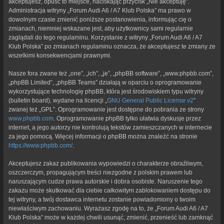
akceptujesz, opuść to miejsce, naciskając przycisk „Nie akceptuję”.
Administracja witryny „Forum Audi A6 / A7 Klub Polska” ma prawo w
dowolnym czasie zmienić poniższe postanowienia, informując cię o
zmianach, niemniej wskazane jest, aby użytkownicy sami regularnie
zaglądali do tego regulaminu. Korzystanie z witryny „Forum Audi A6 / A7
Klub Polska” po zmianach regulaminu oznacza, że akceptujesz te zmiany ze
wszelkimi konsekwencjami prawnymi.
Nasze fora zwane też „one”, „ich”, „je”, „phpBB software”, „www.phpbb.com”,
„phpBB Limited”, „phpBB Teams” działają w oparciu o oprogramowanie
wykorzystujące technologię phpBB, która jest środowiskiem typu witryny
(bulletin board), wydane na licencji „
GNU General Public License v2
”
zwanej też „GPL”. Oprogramowanie jest dostępne do pobrania ze strony
www.phpbb.com
. Oprogramowanie phpBB tylko ułatwia dyskusje przez
internet, a jego autorzy nie kontrolują tekstów zamieszczanych w internecie
za jego pomocą. Więcej informacji o phpBB można znaleźć na stronie
https://www.phpbb.com/
.
Akceptujesz zakaz publikowania wypowiedzi o charakterze obraźliwym,
oszczerczym, propagującym treści niezgodne z polskim prawem lub
naruszającym cudze prawa autorskie i dobra osobiste. Naruszenie tego
zakazu może skutkować dla ciebie całkowitym zablokowaniem dostępu do
tej witryny, a twój dostawca internetu zostanie powiadomiony o twoim
niewłaściwym zachowaniu. Wyrażasz zgodę na to, że „Forum Audi A6 / A7
Klub Polska” może w każdej chwili usunąć, zmienić, przenieść lub zamknąć