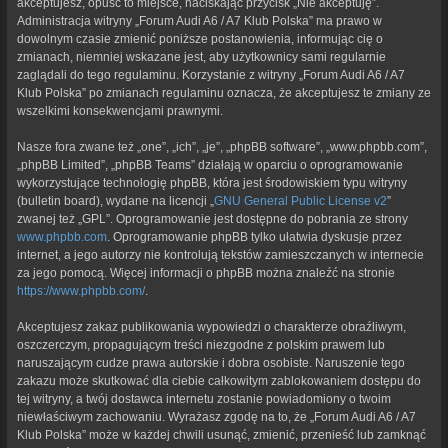
akceptujesz, opuść to miejsce, naciskając przycisk „Nie akceptuję”.
Administracja witryny „Forum Audi A6 / A7 Klub Polska” ma prawo w
dowolnym czasie zmienić poniższe postanowienia, informując cię o
zmianach, niemniej wskazane jest, aby użytkownicy sami regularnie
zaglądali do tego regulaminu. Korzystanie z witryny „Forum Audi A6 / A7
Klub Polska” po zmianach regulaminu oznacza, że akceptujesz te zmiany ze
wszelkimi konsekwencjami prawnymi.
Nasze fora zwane też „one”, „ich”, „je”, „phpBB software”, „www.phpbb.com”,
„phpBB Limited”, „phpBB Teams” działają w oparciu o oprogramowanie
wykorzystujące technologię phpBB, która jest środowiskiem typu witryny
(bulletin board), wydane na licencji „
GNU General Public License v2
”
zwanej też „GPL”. Oprogramowanie jest dostępne do pobrania ze strony
www.phpbb.com
. Oprogramowanie phpBB tylko ułatwia dyskusje przez
internet, a jego autorzy nie kontrolują tekstów zamieszczanych w internecie
za jego pomocą. Więcej informacji o phpBB można znaleźć na stronie
https://www.phpbb.com/
.
Akceptujesz zakaz publikowania wypowiedzi o charakterze obraźliwym,
oszczerczym, propagującym treści niezgodne z polskim prawem lub
naruszającym cudze prawa autorskie i dobra osobiste. Naruszenie tego
zakazu może skutkować dla ciebie całkowitym zablokowaniem dostępu do
tej witryny, a twój dostawca internetu zostanie powiadomiony o twoim
niewłaściwym zachowaniu. Wyrażasz zgodę na to, że „Forum Audi A6 / A7
Klub Polska” może w każdej chwili usunąć, zmienić, przenieść lub zamknąć