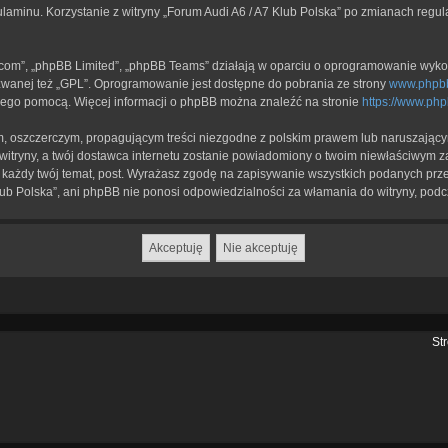
ulaminu. Korzystanie z witryny „Forum Audi A6 / A7 Klub Polska” po zmianach regu
b.com”, „phpBB Limited”, „phpBB Teams” działają w oparciu o oprogramowanie wykor
zwanej też „GPL”. Oprogramowanie jest dostępne do pobrania ze strony
www.phpb
a jego pomocą. Więcej informacji o phpBB można znaleźć na stronie
https://www.ph
, oszczerczym, propagującym treści niezgodne z polskim prawem lub naruszającym
itryny, a twój dostawca internetu zostanie powiadomiony o twoim niewłaściwym z
każdy twój temat, post. Wyrażasz zgodę na zapisywanie wszystkich podanych przez
lub Polska”, ani phpBB nie ponosi odpowiedzialności za włamania do witryny, podc
St