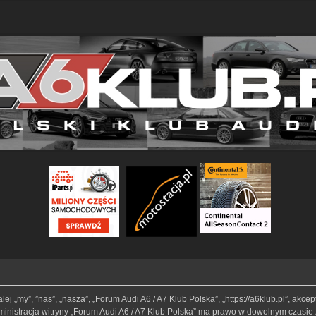
lej „my”, ”nas”, „nasza”, „Forum Audi A6 / A7 Klub Polska”, „https://a6klub.pl”, akc
Administracja witryny „Forum Audi A6 / A7 Klub Polska” ma prawo w dowolnym czasie