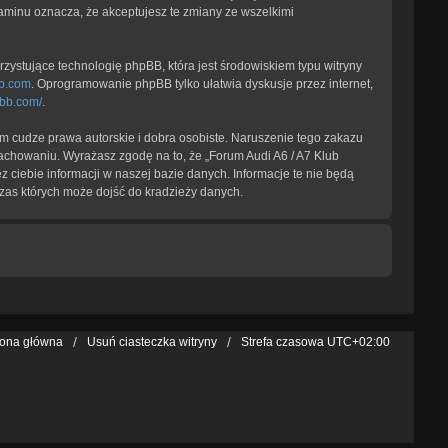
laminu oznacza, że akceptujesz te zmiany ze wszelkimi
zystujące technologię phpBB, która jest środowiskiem typu witryny
b.com
. Oprogramowanie phpBB tylko ułatwia dyskusje przez internet,
pbb.com/
.
 cudze prawa autorskie i dobra osobiste. Naruszenie tego zakazu
achowaniu. Wyrażasz zgodę na to, że „Forum Audi A6 / A7 Klub
 ciebie informacji w naszej bazie danych. Informacje te nie będą
zas których może dojść do kradzieży danych.
rona główna
Usuń ciasteczka witryny
Strefa czasowa
UTC+02:00