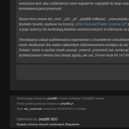
wskazane jest, aby użytkownicy sami regularnie zaglądali do tego reg
konsekwencjami prawnymi.
Nasze fora zwane też „one”, „ich”, „je”, „phpBB software”, „www.phpb
(bulletin board), wydane na licencji „
GNU General Public License v2
” 
a jego autorzy nie kontrolują tekstów zamieszczanych w internecie z
Akceptujesz zakaz publikowania wypowiedzi o charakterze obraźliwym
może skutkować dla ciebie całkowitym zablokowaniem dostępu do tej w
Polska” może w każdej chwili usunąć, zmienić, przenieść lub zamknąć 
przekazywane nikomu bez twojej zgody, ale ani „Forum Audi A6 / A7 K
Technologię dostarcza
phpBB
® Forum Software © phpBB Limited
Polski pakiet językowy dostarcza
phpBB.pl
Style
we_universal
created by INVENTEA & v12mike
Optimized by:
phpBB SEO
Zasady ochrony danych osobowych
Regulamin