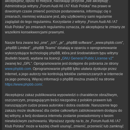
akceptujesz, opuść to miejsce, naciskając przycisk „Nie akceptuję”.
Administracja witryny „Forum Audi A6 / A7 Klub Polska” ma prawo w
dowolnym czasie zmienić poniższe postanowienia, informując cię o
zmianach, niemniej wskazane jest, aby użytkownicy sami regularnie
zaglądali do tego regulaminu. Korzystanie z witryny „Forum Audi A6 / A7
Klub Polska” po zmianach regulaminu oznacza, że akceptujesz te zmiany ze
wszelkimi konsekwencjami prawnymi.
Nasze fora zwane też „one”, „ich”, „je”, „phpBB software”, „www.phpbb.com”,
„phpBB Limited”, „phpBB Teams” działają w oparciu o oprogramowanie
wykorzystujące technologię phpBB, która jest środowiskiem typu witryny
(bulletin board), wydane na licencji „
GNU General Public License v2
”
zwanej też „GPL”. Oprogramowanie jest dostępne do pobrania ze strony
www.phpbb.com
. Oprogramowanie phpBB tylko ułatwia dyskusje przez
internet, a jego autorzy nie kontrolują tekstów zamieszczanych w internecie
za jego pomocą. Więcej informacji o phpBB można znaleźć na stronie
https://www.phpbb.com/
.
Akceptujesz zakaz publikowania wypowiedzi o charakterze obraźliwym,
oszczerczym, propagującym treści niezgodne z polskim prawem lub
naruszającym cudze prawa autorskie i dobra osobiste. Naruszenie tego
zakazu może skutkować dla ciebie całkowitym zablokowaniem dostępu do
tej witryny, a twój dostawca internetu zostanie powiadomiony o twoim
niewłaściwym zachowaniu. Wyrażasz zgodę na to, że „Forum Audi A6 / A7
Klub Polska” może w każdej chwili usunąć, zmienić, przenieść lub zamknąć