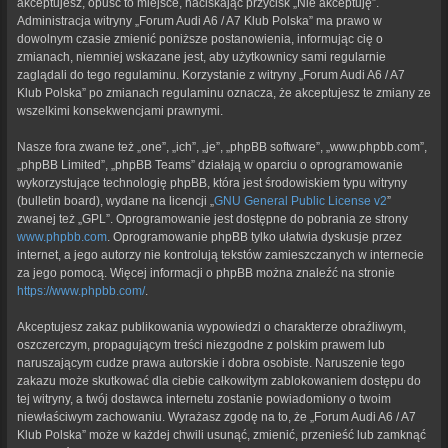
akceptujesz, opuść to miejsce, naciskając przycisk „Nie akceptuję”.
Administracja witryny „Forum Audi A6 / A7 Klub Polska” ma prawo w
dowolnym czasie zmienić poniższe postanowienia, informując cię o
zmianach, niemniej wskazane jest, aby użytkownicy sami regularnie
zaglądali do tego regulaminu. Korzystanie z witryny „Forum Audi A6 / A7
Klub Polska” po zmianach regulaminu oznacza, że akceptujesz te zmiany ze
wszelkimi konsekwencjami prawnymi.
Nasze fora zwane też „one”, „ich”, „je”, „phpBB software”, „www.phpbb.com”,
„phpBB Limited”, „phpBB Teams” działają w oparciu o oprogramowanie
wykorzystujące technologię phpBB, która jest środowiskiem typu witryny
(bulletin board), wydane na licencji „
GNU General Public License v2
”
zwanej też „GPL”. Oprogramowanie jest dostępne do pobrania ze strony
www.phpbb.com
. Oprogramowanie phpBB tylko ułatwia dyskusje przez
internet, a jego autorzy nie kontrolują tekstów zamieszczanych w internecie
za jego pomocą. Więcej informacji o phpBB można znaleźć na stronie
https://www.phpbb.com/
.
Akceptujesz zakaz publikowania wypowiedzi o charakterze obraźliwym,
oszczerczym, propagującym treści niezgodne z polskim prawem lub
naruszającym cudze prawa autorskie i dobra osobiste. Naruszenie tego
zakazu może skutkować dla ciebie całkowitym zablokowaniem dostępu do
tej witryny, a twój dostawca internetu zostanie powiadomiony o twoim
niewłaściwym zachowaniu. Wyrażasz zgodę na to, że „Forum Audi A6 / A7
Klub Polska” może w każdej chwili usunąć, zmienić, przenieść lub zamknąć