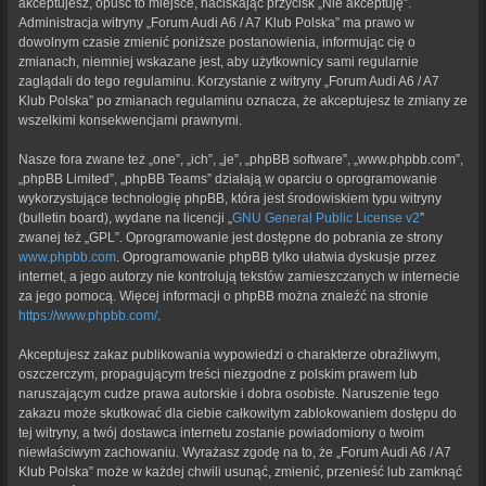
akceptujesz, opuść to miejsce, naciskając przycisk „Nie akceptuję”.
Administracja witryny „Forum Audi A6 / A7 Klub Polska” ma prawo w
dowolnym czasie zmienić poniższe postanowienia, informując cię o
zmianach, niemniej wskazane jest, aby użytkownicy sami regularnie
zaglądali do tego regulaminu. Korzystanie z witryny „Forum Audi A6 / A7
Klub Polska” po zmianach regulaminu oznacza, że akceptujesz te zmiany ze
wszelkimi konsekwencjami prawnymi.
Nasze fora zwane też „one”, „ich”, „je”, „phpBB software”, „www.phpbb.com”,
„phpBB Limited”, „phpBB Teams” działają w oparciu o oprogramowanie
wykorzystujące technologię phpBB, która jest środowiskiem typu witryny
(bulletin board), wydane na licencji „
GNU General Public License v2
”
zwanej też „GPL”. Oprogramowanie jest dostępne do pobrania ze strony
www.phpbb.com
. Oprogramowanie phpBB tylko ułatwia dyskusje przez
internet, a jego autorzy nie kontrolują tekstów zamieszczanych w internecie
za jego pomocą. Więcej informacji o phpBB można znaleźć na stronie
https://www.phpbb.com/
.
Akceptujesz zakaz publikowania wypowiedzi o charakterze obraźliwym,
oszczerczym, propagującym treści niezgodne z polskim prawem lub
naruszającym cudze prawa autorskie i dobra osobiste. Naruszenie tego
zakazu może skutkować dla ciebie całkowitym zablokowaniem dostępu do
tej witryny, a twój dostawca internetu zostanie powiadomiony o twoim
niewłaściwym zachowaniu. Wyrażasz zgodę na to, że „Forum Audi A6 / A7
Klub Polska” może w każdej chwili usunąć, zmienić, przenieść lub zamknąć