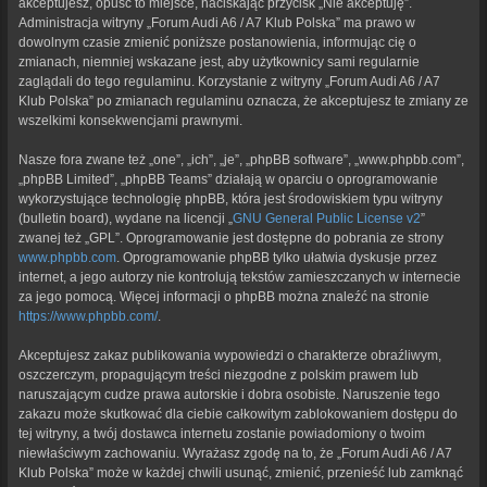
akceptujesz, opuść to miejsce, naciskając przycisk „Nie akceptuję”.
Administracja witryny „Forum Audi A6 / A7 Klub Polska” ma prawo w
dowolnym czasie zmienić poniższe postanowienia, informując cię o
zmianach, niemniej wskazane jest, aby użytkownicy sami regularnie
zaglądali do tego regulaminu. Korzystanie z witryny „Forum Audi A6 / A7
Klub Polska” po zmianach regulaminu oznacza, że akceptujesz te zmiany ze
wszelkimi konsekwencjami prawnymi.
Nasze fora zwane też „one”, „ich”, „je”, „phpBB software”, „www.phpbb.com”,
„phpBB Limited”, „phpBB Teams” działają w oparciu o oprogramowanie
wykorzystujące technologię phpBB, która jest środowiskiem typu witryny
(bulletin board), wydane na licencji „
GNU General Public License v2
”
zwanej też „GPL”. Oprogramowanie jest dostępne do pobrania ze strony
www.phpbb.com
. Oprogramowanie phpBB tylko ułatwia dyskusje przez
internet, a jego autorzy nie kontrolują tekstów zamieszczanych w internecie
za jego pomocą. Więcej informacji o phpBB można znaleźć na stronie
https://www.phpbb.com/
.
Akceptujesz zakaz publikowania wypowiedzi o charakterze obraźliwym,
oszczerczym, propagującym treści niezgodne z polskim prawem lub
naruszającym cudze prawa autorskie i dobra osobiste. Naruszenie tego
zakazu może skutkować dla ciebie całkowitym zablokowaniem dostępu do
tej witryny, a twój dostawca internetu zostanie powiadomiony o twoim
niewłaściwym zachowaniu. Wyrażasz zgodę na to, że „Forum Audi A6 / A7
Klub Polska” może w każdej chwili usunąć, zmienić, przenieść lub zamknąć