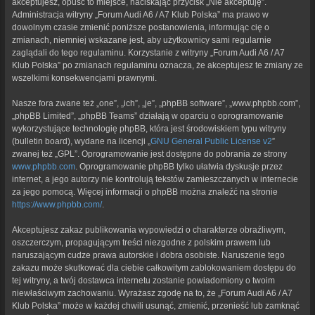
akceptujesz, opuść to miejsce, naciskając przycisk „Nie akceptuję”.
Administracja witryny „Forum Audi A6 / A7 Klub Polska” ma prawo w
dowolnym czasie zmienić poniższe postanowienia, informując cię o
zmianach, niemniej wskazane jest, aby użytkownicy sami regularnie
zaglądali do tego regulaminu. Korzystanie z witryny „Forum Audi A6 / A7
Klub Polska” po zmianach regulaminu oznacza, że akceptujesz te zmiany ze
wszelkimi konsekwencjami prawnymi.
Nasze fora zwane też „one”, „ich”, „je”, „phpBB software”, „www.phpbb.com”,
„phpBB Limited”, „phpBB Teams” działają w oparciu o oprogramowanie
wykorzystujące technologię phpBB, która jest środowiskiem typu witryny
(bulletin board), wydane na licencji „
GNU General Public License v2
”
zwanej też „GPL”. Oprogramowanie jest dostępne do pobrania ze strony
www.phpbb.com
. Oprogramowanie phpBB tylko ułatwia dyskusje przez
internet, a jego autorzy nie kontrolują tekstów zamieszczanych w internecie
za jego pomocą. Więcej informacji o phpBB można znaleźć na stronie
https://www.phpbb.com/
.
Akceptujesz zakaz publikowania wypowiedzi o charakterze obraźliwym,
oszczerczym, propagującym treści niezgodne z polskim prawem lub
naruszającym cudze prawa autorskie i dobra osobiste. Naruszenie tego
zakazu może skutkować dla ciebie całkowitym zablokowaniem dostępu do
tej witryny, a twój dostawca internetu zostanie powiadomiony o twoim
niewłaściwym zachowaniu. Wyrażasz zgodę na to, że „Forum Audi A6 / A7
Klub Polska” może w każdej chwili usunąć, zmienić, przenieść lub zamknąć