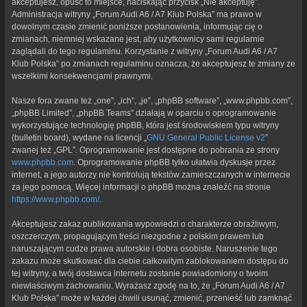
akceptujesz, opuść to miejsce, naciskając przycisk „Nie akceptuję”.
Administracja witryny „Forum Audi A6 / A7 Klub Polska” ma prawo w
dowolnym czasie zmienić poniższe postanowienia, informując cię o
zmianach, niemniej wskazane jest, aby użytkownicy sami regularnie
zaglądali do tego regulaminu. Korzystanie z witryny „Forum Audi A6 / A7
Klub Polska” po zmianach regulaminu oznacza, że akceptujesz te zmiany ze
wszelkimi konsekwencjami prawnymi.
Nasze fora zwane też „one”, „ich”, „je”, „phpBB software”, „www.phpbb.com”,
„phpBB Limited”, „phpBB Teams” działają w oparciu o oprogramowanie
wykorzystujące technologię phpBB, która jest środowiskiem typu witryny
(bulletin board), wydane na licencji „
GNU General Public License v2
”
zwanej też „GPL”. Oprogramowanie jest dostępne do pobrania ze strony
www.phpbb.com
. Oprogramowanie phpBB tylko ułatwia dyskusje przez
internet, a jego autorzy nie kontrolują tekstów zamieszczanych w internecie
za jego pomocą. Więcej informacji o phpBB można znaleźć na stronie
https://www.phpbb.com/
.
Akceptujesz zakaz publikowania wypowiedzi o charakterze obraźliwym,
oszczerczym, propagującym treści niezgodne z polskim prawem lub
naruszającym cudze prawa autorskie i dobra osobiste. Naruszenie tego
zakazu może skutkować dla ciebie całkowitym zablokowaniem dostępu do
tej witryny, a twój dostawca internetu zostanie powiadomiony o twoim
niewłaściwym zachowaniu. Wyrażasz zgodę na to, że „Forum Audi A6 / A7
Klub Polska” może w każdej chwili usunąć, zmienić, przenieść lub zamknąć