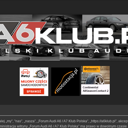
lej „my”, ”nas”, „nasza”, „Forum Audi A6 / A7 Klub Polska”, „https://a6klub.pl”, akc
Administracja witryny „Forum Audi A6 / A7 Klub Polska” ma prawo w dowolnym czasie