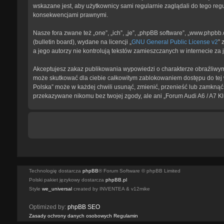
wskazane jest, aby użytkownicy sami regularnie zaglądali do tego reg
konsekwencjami prawnymi.
Nasze fora zwane też „one”, „ich”, „je”, „phpBB software”, „www.phpb
(bulletin board), wydane na licencji „
GNU General Public License v2
” 
a jego autorzy nie kontrolują tekstów zamieszczanych w internecie z
Akceptujesz zakaz publikowania wypowiedzi o charakterze obraźliwym
może skutkować dla ciebie całkowitym zablokowaniem dostępu do tej w
Polska” może w każdej chwili usunąć, zmienić, przenieść lub zamknąć 
przekazywane nikomu bez twojej zgody, ale ani „Forum Audi A6 / A7 K
Technologię dostarcza
phpBB
® Forum Software © phpBB Limited
Polski pakiet językowy dostarcza
phpBB.pl
Style
we_universal
created by INVENTEA & v12mike
Optimized by:
phpBB SEO
Zasady ochrony danych osobowych
Regulamin