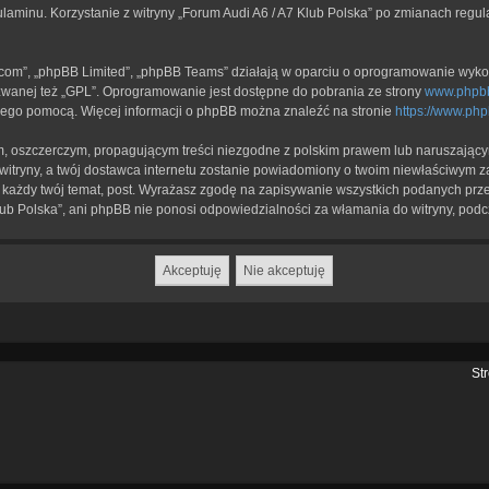
ulaminu. Korzystanie z witryny „Forum Audi A6 / A7 Klub Polska” po zmianach regu
b.com”, „phpBB Limited”, „phpBB Teams” działają w oparciu o oprogramowanie wykor
zwanej też „GPL”. Oprogramowanie jest dostępne do pobrania ze strony
www.phpb
a jego pomocą. Więcej informacji o phpBB można znaleźć na stronie
https://www.ph
, oszczerczym, propagującym treści niezgodne z polskim prawem lub naruszającym
itryny, a twój dostawca internetu zostanie powiadomiony o twoim niewłaściwym z
każdy twój temat, post. Wyrażasz zgodę na zapisywanie wszystkich podanych przez
lub Polska”, ani phpBB nie ponosi odpowiedzialności za włamania do witryny, podc
St