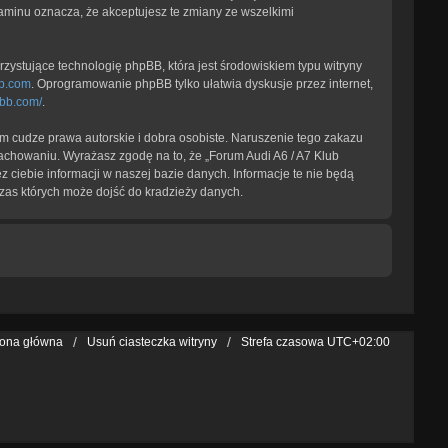
laminu oznacza, że akceptujesz te zmiany ze wszelkimi
zystujące technologię phpBB, która jest środowiskiem typu witryny
b.com
. Oprogramowanie phpBB tylko ułatwia dyskusje przez internet,
pbb.com/
.
 cudze prawa autorskie i dobra osobiste. Naruszenie tego zakazu
achowaniu. Wyrażasz zgodę na to, że „Forum Audi A6 / A7 Klub
 ciebie informacji w naszej bazie danych. Informacje te nie będą
zas których może dojść do kradzieży danych.
rona główna
Usuń ciasteczka witryny
Strefa czasowa
UTC+02:00