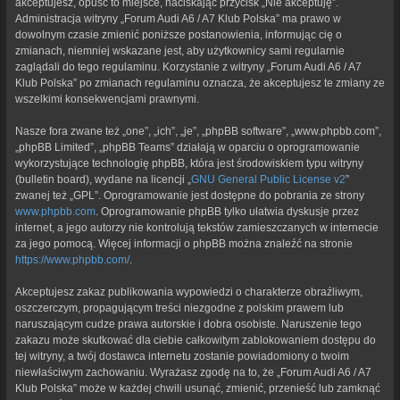
akceptujesz, opuść to miejsce, naciskając przycisk „Nie akceptuję”.
Administracja witryny „Forum Audi A6 / A7 Klub Polska” ma prawo w
dowolnym czasie zmienić poniższe postanowienia, informując cię o
zmianach, niemniej wskazane jest, aby użytkownicy sami regularnie
zaglądali do tego regulaminu. Korzystanie z witryny „Forum Audi A6 / A7
Klub Polska” po zmianach regulaminu oznacza, że akceptujesz te zmiany ze
wszelkimi konsekwencjami prawnymi.
Nasze fora zwane też „one”, „ich”, „je”, „phpBB software”, „www.phpbb.com”,
„phpBB Limited”, „phpBB Teams” działają w oparciu o oprogramowanie
wykorzystujące technologię phpBB, która jest środowiskiem typu witryny
(bulletin board), wydane na licencji „
GNU General Public License v2
”
zwanej też „GPL”. Oprogramowanie jest dostępne do pobrania ze strony
www.phpbb.com
. Oprogramowanie phpBB tylko ułatwia dyskusje przez
internet, a jego autorzy nie kontrolują tekstów zamieszczanych w internecie
za jego pomocą. Więcej informacji o phpBB można znaleźć na stronie
https://www.phpbb.com/
.
Akceptujesz zakaz publikowania wypowiedzi o charakterze obraźliwym,
oszczerczym, propagującym treści niezgodne z polskim prawem lub
naruszającym cudze prawa autorskie i dobra osobiste. Naruszenie tego
zakazu może skutkować dla ciebie całkowitym zablokowaniem dostępu do
tej witryny, a twój dostawca internetu zostanie powiadomiony o twoim
niewłaściwym zachowaniu. Wyrażasz zgodę na to, że „Forum Audi A6 / A7
Klub Polska” może w każdej chwili usunąć, zmienić, przenieść lub zamknąć