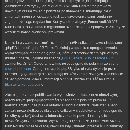
akceptujesz, opuść to miejsce, naciskając przycisk „Nie akceptuję”.
Administracja witryny „Forum Audi A6 / A7 Klub Polska” ma prawo w
dowolnym czasie zmienić poniższe postanowienia, informując cię o
zmianach, niemniej wskazane jest, aby użytkownicy sami regularnie
zaglądali do tego regulaminu. Korzystanie z witryny „Forum Audi A6 / A7
Klub Polska” po zmianach regulaminu oznacza, że akceptujesz te zmiany ze
wszelkimi konsekwencjami prawnymi.
Nasze fora zwane też „one”, „ich”, „je”, „phpBB software”, „www.phpbb.com”,
„phpBB Limited”, „phpBB Teams” działają w oparciu o oprogramowanie
wykorzystujące technologię phpBB, która jest środowiskiem typu witryny
(bulletin board), wydane na licencji „
GNU General Public License v2
”
zwanej też „GPL”. Oprogramowanie jest dostępne do pobrania ze strony
www.phpbb.com
. Oprogramowanie phpBB tylko ułatwia dyskusje przez
internet, a jego autorzy nie kontrolują tekstów zamieszczanych w internecie
za jego pomocą. Więcej informacji o phpBB można znaleźć na stronie
https://www.phpbb.com/
.
Akceptujesz zakaz publikowania wypowiedzi o charakterze obraźliwym,
oszczerczym, propagującym treści niezgodne z polskim prawem lub
naruszającym cudze prawa autorskie i dobra osobiste. Naruszenie tego
zakazu może skutkować dla ciebie całkowitym zablokowaniem dostępu do
tej witryny, a twój dostawca internetu zostanie powiadomiony o twoim
niewłaściwym zachowaniu. Wyrażasz zgodę na to, że „Forum Audi A6 / A7
Klub Polska” może w każdej chwili usunąć, zmienić, przenieść lub zamknąć