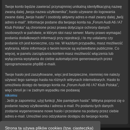
Twoje konto będzie zawierać przynajmniej unikalną identyfikacyjną nazwę
zwaną dalej „twoja nazwa użytkownika”, hasło używane do logowania
zwane dalej „twoje hasło” i osobisty aktywny adres e-mail zwany dalej „twój
adres e-mail”. Informacje podane dla twojego konta na „Forum Audi A6 / A7
Klub Polska” są chronione przez prawa dotyczące ochrony danych
osobowych w państwie, w którym stoi nasz serwer. Mamy prawo wymagać
podania dodatkowych informacji przy rejestracji, i to my ustalamy czy
podanie ich jest konieczne, czy nie. W każdym przypadku, masz możliwość
wybrania, które informacje o twoim koncie są wyświetlane publicznie. Co
więcej, w panelu zarządzania kontem masz możliwość włączenia lub
wyłączenia wysyłania do ciebie automatycznie generowanych przez
oprogramowanie phpBB e-maili.
Twoje hasło jest zaszyfrowane, więc jest bezpieczne, niemniej nie należy
używać tego samego hasła na różnych witrynach internetowych. Hasło to
umożliwia dostęp do twojego konta na „Forum Audi A6 / A7 Klub Polska”,
więc chroń je i w żadnym wypadku nie podawaj
nikomu
. Jeśli je zapomnisz, użyj funkcji „Nie pamiętam hasła”. Witryna poprosi cię o
podanie nazwy użytkownika i adresu e-mail. Po podaniu tych danych
zostanie wygenerowane nowe hasło i przesłane na podany przez ciebie
adres e-mail. Umożliwi ono odzyskanie dostępu do twojego konta.
Strona ta używa plików cookies (tzw. ciasteczka)