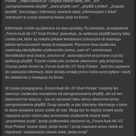
Polska”, „https://a6klub.pl” i phpBB zwane dalej „oni”, „ich”,
„oprogramowanie phpBB”, „www.phpbb.com”, „phpBB Limited”, „Zespoły
phpBB”, korzystają z informacji zwanymi dalej „informacjami o tobie”
zebranych w czasie dowolnej twojej sesji na forum.
Informacje o tobie są zbierane na dwa sposoby. Po pierwsze, przeglądanie
„Forum Audi A6 / A7 Klub Polska” powoduje, że aplikacja phpBB tworzy kilka
ciasteczek, które są małymi plikami tekstowymi pobranymi do katalogu
plików tymczasowych twojej przeglądarki. Pierwsze dwa ciasteczka
zawierają identyfikator użytkownika zwany „user-id” i anonimowy
identyfikator sesji zwany „session-id”, automatycznie przyznane ci przez
aplikację phpBB. Trzecie ciasteczko zostanie utworzone, gdy przejrzysz
chociaż jeden temat na „Forum Audi A6 / A7 Klub Polska”. Jest ono używane
do zapisania informacji, które tematy zostały przez ciebie przeczytane i służy
do ułatwienia ci nawigacji na forum.
W czasie przeglądania „Forum Audi A6 / A7 Klub Polska” możemy też
utworzyć ciasteczka niezależne od oprogramowania phpBB, ale ich ten
dokument nie dotyczy – ma on opisywać tylko strony stworzone przez
oprogramowanie phpBB. Drugi sposób, w jaki zbieramy informacje o tobie,
to dane wysyłane przez ciebie do nas. Mogą być to między innymi posty
napisane przez ciebie jako anonimowy użytkownik zwane dalej
„anonimowe posty”, konta użytkownika założone na „Forum Audi A6 / A7
Klub Polska” zwane dalej „twoje konto” i posty napisane przez ciebie po
rejestracji i zalogowaniu zwane dalej „twoje posty”.