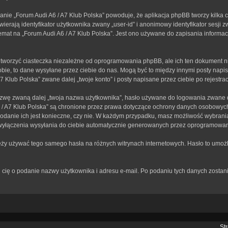
anie „Forum Audi A6 / A7 Klub Polska” powoduje, że aplikacja phpBB tworzy kilka 
erają identyfikator użytkownika zwany „user-id” i anonimowy identyfikator sesji z
mat na „Forum Audi A6 / A7 Klub Polska”. Jest ono używane do zapisania informacji,
tworzyć ciasteczka niezależne od oprogramowania phpBB, ale ich ten dokument ni
bie, to dane wysyłane przez ciebie do nas. Mogą być to między innymi posty nap
Klub Polska” zwane dalej „twoje konto” i posty napisane przez ciebie po rejestracj
zwę zwaną dalej „twoja nazwa użytkownika”, hasło używane do logowania zwane dal
A6 / A7 Klub Polska” są chronione przez prawa dotyczące ochrony danych osobowy
 podanie ich jest konieczne, czy nie. W każdym przypadku, masz możliwość wybrania
wyłączenia wysyłania do ciebie automatycznie generowanych przez oprogramowan
leży używać tego samego hasła na różnych witrynach internetowych. Hasło to umożl
rosi cię o podanie nazwy użytkownika i adresu e-mail. Po podaniu tych danych zos
St