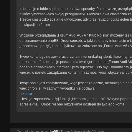
Informacje o tobie są zbierane na dwa sposoby. Po pierwsze, przegląd
plików tymczasowych twojej przeglądarki. Pierwsze dwa ciasteczka zawi
Trzecie ciasteczko zostanie utworzone, gdy przejrzysz chociaż jeden te
nawigacji na forum.
W czasie przeglądania „Forum Audi A6 / A7 Klub Polska” możemy też u
oprogramowanie phpBB. Drugi sposób, w jaki zbieramy informacje o to
„anonimowe posty”, konta użytkownika założone na „Forum Audi A6 / A7 
Twoje konto będzie zawierać przynajmniej unikalną identyfikacyjną na
adres e-mail”. Informacje podane dla twojego konta na „Forum Audi 
podania dodatkowych informacji przy rejestracji, i to my ustalamy czy
więcej, w panelu zarządzania kontem masz możliwość włączenia lub 
Twoje hasło jest zaszyfrowane, więc jest bezpieczne, niemniej nie na
więc chroń je i w żadnym wypadku nie podawaj
nikomu
. Jeśli je zapomnisz, użyj funkcji „Nie pamiętam hasła”. Witryna pop
adres e-mail. Umożliwi ono odzyskanie dostępu do twojego konta.
Technologię dostarcza
phpBB
® Forum Software © phpBB Limited