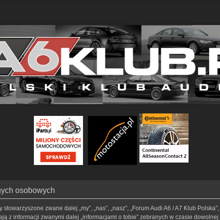
anych osobowych
my stowarzyszone zwane dalej „my”, „nas”, „nasz”, „Forum Audi A6 / A7 Klub Polska”, 
ą z informacji zwanymi dalej „informacjami o tobie” zebranych w czasie dowolnej t