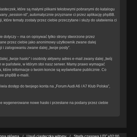
ciasteczek, które są małymi plikami tekstowymi pobranymi do katalogu
wany „session-id”, automatycznie przyznane ci przez aplikację phpBB.
 które tematy zostały przez ciebie przeczytane i służy do ułatwienia ci
e dotyczy – ma on opisywać tylko strony stworzone przez
isane przez ciebie jako anonimowy użytkownik zwane dalej
i i zalogowaniu zwane dalej „twoje posty”.
ej „twoje hasło” i osobisty aktywny adres e-mail zwany dalej „twój
ch w państwie, w którym stoi nasz serwer. Mamy prawo wymagać
, które informacje o twoim koncie są wyświetlane publicznie. Co
ie phpBB e-maili.
iwia dostęp do twojego konta na „Forum Audi A6 / A7 Klub Polska”,
tanie wygenerowane nowe hasło i przesłane na podany przez ciebie
rona główna
Usuń ciasteczka witryny
Strefa czasowa
UTC+02:00