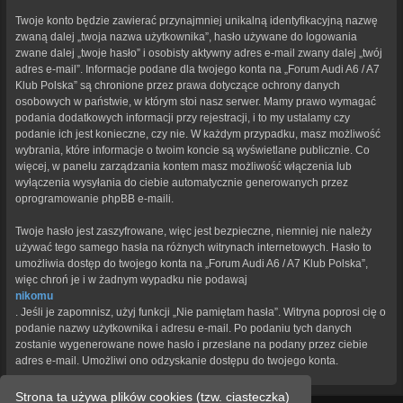
Twoje konto będzie zawierać przynajmniej unikalną identyfikacyjną nazwę
zwaną dalej „twoja nazwa użytkownika”, hasło używane do logowania
zwane dalej „twoje hasło” i osobisty aktywny adres e-mail zwany dalej „twój
adres e-mail”. Informacje podane dla twojego konta na „Forum Audi A6 / A7
Klub Polska” są chronione przez prawa dotyczące ochrony danych
osobowych w państwie, w którym stoi nasz serwer. Mamy prawo wymagać
podania dodatkowych informacji przy rejestracji, i to my ustalamy czy
podanie ich jest konieczne, czy nie. W każdym przypadku, masz możliwość
wybrania, które informacje o twoim koncie są wyświetlane publicznie. Co
więcej, w panelu zarządzania kontem masz możliwość włączenia lub
wyłączenia wysyłania do ciebie automatycznie generowanych przez
oprogramowanie phpBB e-maili.
Twoje hasło jest zaszyfrowane, więc jest bezpieczne, niemniej nie należy
używać tego samego hasła na różnych witrynach internetowych. Hasło to
umożliwia dostęp do twojego konta na „Forum Audi A6 / A7 Klub Polska”,
więc chroń je i w żadnym wypadku nie podawaj
nikomu
. Jeśli je zapomnisz, użyj funkcji „Nie pamiętam hasła”. Witryna poprosi cię o
podanie nazwy użytkownika i adresu e-mail. Po podaniu tych danych
zostanie wygenerowane nowe hasło i przesłane na podany przez ciebie
adres e-mail. Umożliwi ono odzyskanie dostępu do twojego konta.
Strona ta używa plików cookies (tzw. ciasteczka)