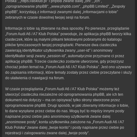
Polska”, „https://a6klub.pl” i phpBB zwane dalej „oni”, „ich”,
„oprogramowanie phpBB”, „www.phpbb.com”, „phpBB Limited”, „Zespoły
phpBB”, korzystają z informacji zwanymi dalej „informacjami o tobie”
zebranych w czasie dowolnej twojej sesji na forum.
Informacje o tobie są zbierane na dwa sposoby. Po pierwsze, przeglądanie
„Forum Audi A6 / A7 Klub Polska” powoduje, że aplikacja phpBB tworzy kilka
ciasteczek, które są małymi plikami tekstowymi pobranymi do katalogu
plików tymczasowych twojej przeglądarki. Pierwsze dwa ciasteczka
zawierają identyfikator użytkownika zwany „user-id” i anonimowy
identyfikator sesji zwany „session-id”, automatycznie przyznane ci przez
aplikację phpBB. Trzecie ciasteczko zostanie utworzone, gdy przejrzysz
chociaż jeden temat na „Forum Audi A6 / A7 Klub Polska”. Jest ono używane
do zapisania informacji, które tematy zostały przez ciebie przeczytane i służy
do ułatwienia ci nawigacji na forum.
W czasie przeglądania „Forum Audi A6 / A7 Klub Polska” możemy też
utworzyć ciasteczka niezależne od oprogramowania phpBB, ale ich ten
dokument nie dotyczy – ma on opisywać tylko strony stworzone przez
oprogramowanie phpBB. Drugi sposób, w jaki zbieramy informacje o tobie,
to dane wysyłane przez ciebie do nas. Mogą być to między innymi posty
napisane przez ciebie jako anonimowy użytkownik zwane dalej
„anonimowe posty”, konta użytkownika założone na „Forum Audi A6 / A7
Klub Polska” zwane dalej „twoje konto” i posty napisane przez ciebie po
rejestracji i zalogowaniu zwane dalej „twoje posty”.