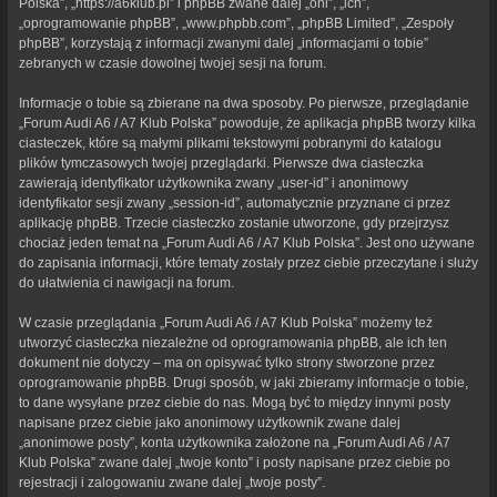
Polska”, „https://a6klub.pl” i phpBB zwane dalej „oni”, „ich”,
„oprogramowanie phpBB”, „www.phpbb.com”, „phpBB Limited”, „Zespoły
phpBB”, korzystają z informacji zwanymi dalej „informacjami o tobie”
zebranych w czasie dowolnej twojej sesji na forum.
Informacje o tobie są zbierane na dwa sposoby. Po pierwsze, przeglądanie
„Forum Audi A6 / A7 Klub Polska” powoduje, że aplikacja phpBB tworzy kilka
ciasteczek, które są małymi plikami tekstowymi pobranymi do katalogu
plików tymczasowych twojej przeglądarki. Pierwsze dwa ciasteczka
zawierają identyfikator użytkownika zwany „user-id” i anonimowy
identyfikator sesji zwany „session-id”, automatycznie przyznane ci przez
aplikację phpBB. Trzecie ciasteczko zostanie utworzone, gdy przejrzysz
chociaż jeden temat na „Forum Audi A6 / A7 Klub Polska”. Jest ono używane
do zapisania informacji, które tematy zostały przez ciebie przeczytane i służy
do ułatwienia ci nawigacji na forum.
W czasie przeglądania „Forum Audi A6 / A7 Klub Polska” możemy też
utworzyć ciasteczka niezależne od oprogramowania phpBB, ale ich ten
dokument nie dotyczy – ma on opisywać tylko strony stworzone przez
oprogramowanie phpBB. Drugi sposób, w jaki zbieramy informacje o tobie,
to dane wysyłane przez ciebie do nas. Mogą być to między innymi posty
napisane przez ciebie jako anonimowy użytkownik zwane dalej
„anonimowe posty”, konta użytkownika założone na „Forum Audi A6 / A7
Klub Polska” zwane dalej „twoje konto” i posty napisane przez ciebie po
rejestracji i zalogowaniu zwane dalej „twoje posty”.