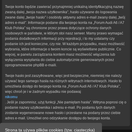
Twoje konto będzie zawierać przynajmniej unikalną identyfikacyjną nazwę
zwaną dalej „twoja nazwa użytkownika”, hasło używane do logowania
zwane dalej „twoje hasło” i osobisty aktywny adres e-mail zwany dalej „twój
adres e-mail”. Informacje podane dla twojego konta na „Forum Audi A6 / A7
Klub Polska” są chronione przez prawa dotyczące ochrony danych
osobowych w państwie, w którym stoi nasz serwer. Mamy prawo wymagać
podania dodatkowych informacji przy rejestracji, i to my ustalamy czy
podanie ich jest konieczne, czy nie. W każdym przypadku, masz możliwość
wybrania, które informacje o twoim koncie są wyświetlane publicznie. Co
więcej, w panelu zarządzania kontem masz możliwość włączenia lub
wyłączenia wysyłania do ciebie automatycznie generowanych przez
oprogramowanie phpBB e-maili.
Twoje hasło jest zaszyfrowane, więc jest bezpieczne, niemniej nie należy
używać tego samego hasła na różnych witrynach internetowych. Hasło to
umożliwia dostęp do twojego konta na „Forum Audi A6 / A7 Klub Polska”,
więc chroń je i w żadnym wypadku nie podawaj
nikomu
. Jeśli je zapomnisz, użyj funkcji „Nie pamiętam hasła”. Witryna poprosi cię o
podanie nazwy użytkownika i adresu e-mail. Po podaniu tych danych
zostanie wygenerowane nowe hasło i przesłane na podany przez ciebie
adres e-mail. Umożliwi ono odzyskanie dostępu do twojego konta.
Strona ta używa plików cookies (tzw. ciasteczka)