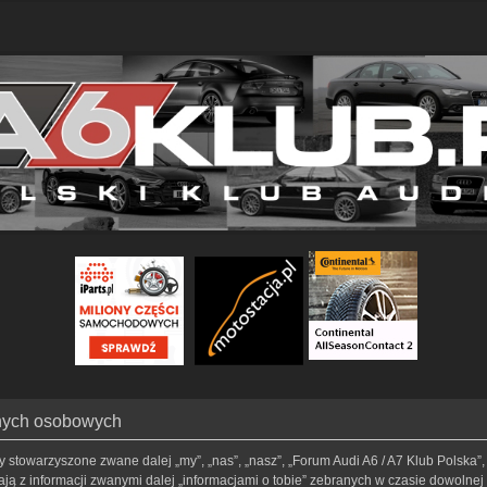
anych osobowych
my stowarzyszone zwane dalej „my”, „nas”, „nasz”, „Forum Audi A6 / A7 Klub Polska”, 
ą z informacji zwanymi dalej „informacjami o tobie” zebranych w czasie dowolnej t