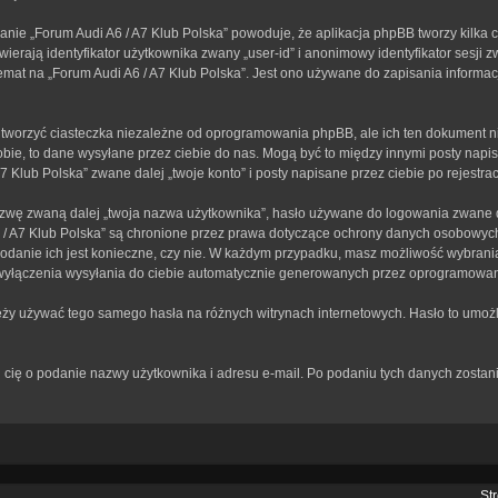
anie „Forum Audi A6 / A7 Klub Polska” powoduje, że aplikacja phpBB tworzy kilka 
erają identyfikator użytkownika zwany „user-id” i anonimowy identyfikator sesji z
mat na „Forum Audi A6 / A7 Klub Polska”. Jest ono używane do zapisania informacji,
tworzyć ciasteczka niezależne od oprogramowania phpBB, ale ich ten dokument ni
bie, to dane wysyłane przez ciebie do nas. Mogą być to między innymi posty nap
Klub Polska” zwane dalej „twoje konto” i posty napisane przez ciebie po rejestracj
zwę zwaną dalej „twoja nazwa użytkownika”, hasło używane do logowania zwane dal
A6 / A7 Klub Polska” są chronione przez prawa dotyczące ochrony danych osobowy
 podanie ich jest konieczne, czy nie. W każdym przypadku, masz możliwość wybrania
wyłączenia wysyłania do ciebie automatycznie generowanych przez oprogramowan
leży używać tego samego hasła na różnych witrynach internetowych. Hasło to umożl
rosi cię o podanie nazwy użytkownika i adresu e-mail. Po podaniu tych danych zos
St