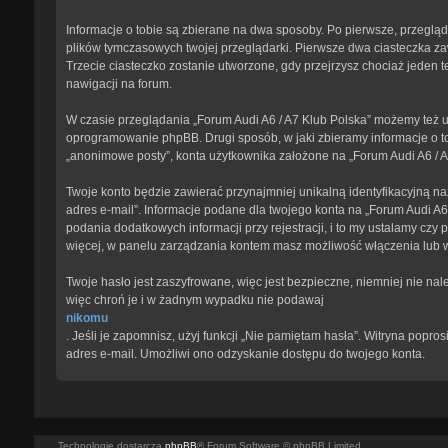
Informacje o tobie są zbierane na dwa sposoby. Po pierwsze, przegląd
plików tymczasowych twojej przeglądarki. Pierwsze dwa ciasteczka zawi
Trzecie ciasteczko zostanie utworzone, gdy przejrzysz chociaż jeden te
nawigacji na forum.
W czasie przeglądania „Forum Audi A6 / A7 Klub Polska” możemy też u
oprogramowanie phpBB. Drugi sposób, w jaki zbieramy informacje o to
„anonimowe posty”, konta użytkownika założone na „Forum Audi A6 / A7 
Twoje konto będzie zawierać przynajmniej unikalną identyfikacyjną na
adres e-mail”. Informacje podane dla twojego konta na „Forum Audi 
podania dodatkowych informacji przy rejestracji, i to my ustalamy czy
więcej, w panelu zarządzania kontem masz możliwość włączenia lub 
Twoje hasło jest zaszyfrowane, więc jest bezpieczne, niemniej nie na
więc chroń je i w żadnym wypadku nie podawaj
nikomu
. Jeśli je zapomnisz, użyj funkcji „Nie pamiętam hasła”. Witryna pop
adres e-mail. Umożliwi ono odzyskanie dostępu do twojego konta.
Technologię dostarcza
phpBB
® Forum Software © phpBB Limited