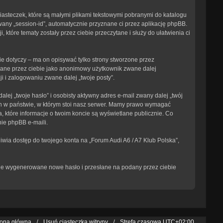
ciasteczek, które są małymi plikami tekstowymi pobranymi do katalogu
wany „session-id”, automatycznie przyznane ci przez aplikację phpBB.
 które tematy zostały przez ciebie przeczytane i służy do ułatwienia ci
e dotyczy – ma on opisywać tylko strony stworzone przez
isane przez ciebie jako anonimowy użytkownik zwane dalej
i i zalogowaniu zwane dalej „twoje posty”.
ej „twoje hasło” i osobisty aktywny adres e-mail zwany dalej „twój
ch w państwie, w którym stoi nasz serwer. Mamy prawo wymagać
, które informacje o twoim koncie są wyświetlane publicznie. Co
ie phpBB e-maili.
iwia dostęp do twojego konta na „Forum Audi A6 / A7 Klub Polska”,
tanie wygenerowane nowe hasło i przesłane na podany przez ciebie
rona główna
Usuń ciasteczka witryny
Strefa czasowa
UTC+02:00