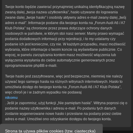
Twoje konto będzie zawierać przynajmniej unikalną identyfikacyjną nazwę
zwaną dalej „twoja nazwa użytkownika”, hasło używane do logowania
zwane dalej „twoje hasło” i osobisty aktywny adres e-mail zwany dalej „twój
adres e-mail”. Informacje podane dla twojego konta na „Forum Audi A6 / A7
Klub Polska” są chronione przez prawa dotyczące ochrony danych
osobowych w państwie, w którym stoi nasz serwer. Mamy prawo wymagać
podania dodatkowych informacji przy rejestracji, i to my ustalamy czy
podanie ich jest konieczne, czy nie. W każdym przypadku, masz możliwość
wybrania, które informacje o twoim koncie są wyświetlane publicznie. Co
więcej, w panelu zarządzania kontem masz możliwość włączenia lub
wyłączenia wysyłania do ciebie automatycznie generowanych przez
oprogramowanie phpBB e-maili.
Twoje hasło jest zaszyfrowane, więc jest bezpieczne, niemniej nie należy
używać tego samego hasła na różnych witrynach internetowych. Hasło to
umożliwia dostęp do twojego konta na „Forum Audi A6 / A7 Klub Polska”,
więc chroń je i w żadnym wypadku nie podawaj
nikomu
. Jeśli je zapomnisz, użyj funkcji „Nie pamiętam hasła”. Witryna poprosi cię o
podanie nazwy użytkownika i adresu e-mail. Po podaniu tych danych
zostanie wygenerowane nowe hasło i przesłane na podany przez ciebie
adres e-mail. Umożliwi ono odzyskanie dostępu do twojego konta.
Strona ta używa plików cookies (tzw. ciasteczka)