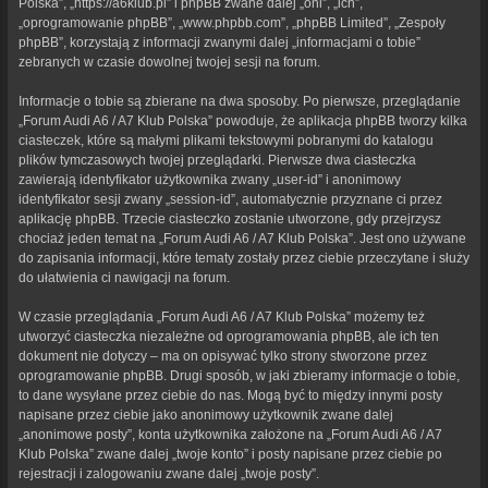
Polska”, „https://a6klub.pl” i phpBB zwane dalej „oni”, „ich”,
„oprogramowanie phpBB”, „www.phpbb.com”, „phpBB Limited”, „Zespoły
phpBB”, korzystają z informacji zwanymi dalej „informacjami o tobie”
zebranych w czasie dowolnej twojej sesji na forum.
Informacje o tobie są zbierane na dwa sposoby. Po pierwsze, przeglądanie
„Forum Audi A6 / A7 Klub Polska” powoduje, że aplikacja phpBB tworzy kilka
ciasteczek, które są małymi plikami tekstowymi pobranymi do katalogu
plików tymczasowych twojej przeglądarki. Pierwsze dwa ciasteczka
zawierają identyfikator użytkownika zwany „user-id” i anonimowy
identyfikator sesji zwany „session-id”, automatycznie przyznane ci przez
aplikację phpBB. Trzecie ciasteczko zostanie utworzone, gdy przejrzysz
chociaż jeden temat na „Forum Audi A6 / A7 Klub Polska”. Jest ono używane
do zapisania informacji, które tematy zostały przez ciebie przeczytane i służy
do ułatwienia ci nawigacji na forum.
W czasie przeglądania „Forum Audi A6 / A7 Klub Polska” możemy też
utworzyć ciasteczka niezależne od oprogramowania phpBB, ale ich ten
dokument nie dotyczy – ma on opisywać tylko strony stworzone przez
oprogramowanie phpBB. Drugi sposób, w jaki zbieramy informacje o tobie,
to dane wysyłane przez ciebie do nas. Mogą być to między innymi posty
napisane przez ciebie jako anonimowy użytkownik zwane dalej
„anonimowe posty”, konta użytkownika założone na „Forum Audi A6 / A7
Klub Polska” zwane dalej „twoje konto” i posty napisane przez ciebie po
rejestracji i zalogowaniu zwane dalej „twoje posty”.