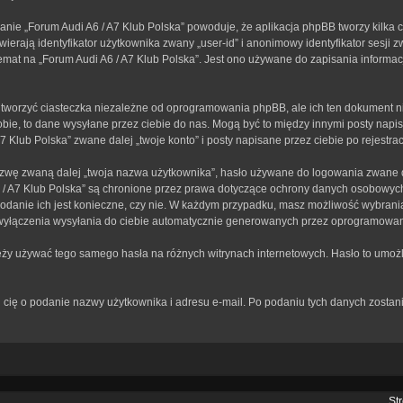
anie „Forum Audi A6 / A7 Klub Polska” powoduje, że aplikacja phpBB tworzy kilka 
erają identyfikator użytkownika zwany „user-id” i anonimowy identyfikator sesji z
mat na „Forum Audi A6 / A7 Klub Polska”. Jest ono używane do zapisania informacji,
tworzyć ciasteczka niezależne od oprogramowania phpBB, ale ich ten dokument ni
bie, to dane wysyłane przez ciebie do nas. Mogą być to między innymi posty nap
Klub Polska” zwane dalej „twoje konto” i posty napisane przez ciebie po rejestracj
zwę zwaną dalej „twoja nazwa użytkownika”, hasło używane do logowania zwane dal
A6 / A7 Klub Polska” są chronione przez prawa dotyczące ochrony danych osobowy
 podanie ich jest konieczne, czy nie. W każdym przypadku, masz możliwość wybrania
wyłączenia wysyłania do ciebie automatycznie generowanych przez oprogramowan
leży używać tego samego hasła na różnych witrynach internetowych. Hasło to umożl
rosi cię o podanie nazwy użytkownika i adresu e-mail. Po podaniu tych danych zos
St