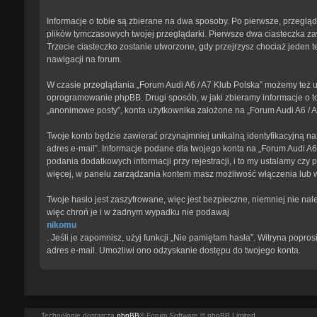
Informacje o tobie są zbierane na dwa sposoby. Po pierwsze, przegląd
plików tymczasowych twojej przeglądarki. Pierwsze dwa ciasteczka zawi
Trzecie ciasteczko zostanie utworzone, gdy przejrzysz chociaż jeden te
nawigacji na forum.
W czasie przeglądania „Forum Audi A6 / A7 Klub Polska” możemy też u
oprogramowanie phpBB. Drugi sposób, w jaki zbieramy informacje o to
„anonimowe posty”, konta użytkownika założone na „Forum Audi A6 / A7 
Twoje konto będzie zawierać przynajmniej unikalną identyfikacyjną na
adres e-mail”. Informacje podane dla twojego konta na „Forum Audi 
podania dodatkowych informacji przy rejestracji, i to my ustalamy czy
więcej, w panelu zarządzania kontem masz możliwość włączenia lub 
Twoje hasło jest zaszyfrowane, więc jest bezpieczne, niemniej nie na
więc chroń je i w żadnym wypadku nie podawaj
nikomu
. Jeśli je zapomnisz, użyj funkcji „Nie pamiętam hasła”. Witryna pop
adres e-mail. Umożliwi ono odzyskanie dostępu do twojego konta.
Technologię dostarcza
phpBB
® Forum Software © phpBB Limited