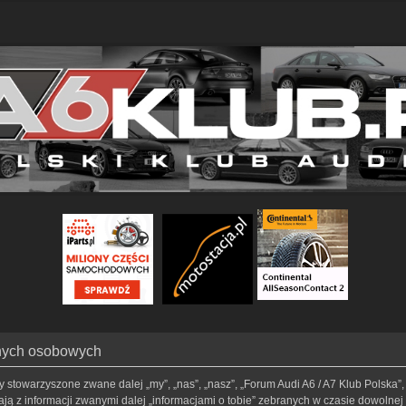
anych osobowych
my stowarzyszone zwane dalej „my”, „nas”, „nasz”, „Forum Audi A6 / A7 Klub Polska”, 
ą z informacji zwanymi dalej „informacjami o tobie” zebranych w czasie dowolnej t