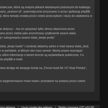
ciasteczek, które są małymi plikami tekstowymi pobranymi do katalogu
wany „session-id”, automatycznie przyznane ci przez aplikację phpBB.
 które tematy zostały przez ciebie przeczytane i służy do ułatwienia ci
e dotyczy – ma on opisywać tylko strony stworzone przez
isane przez ciebie jako anonimowy użytkownik zwane dalej
i i zalogowaniu zwane dalej „twoje posty”.
ej „twoje hasło” i osobisty aktywny adres e-mail zwany dalej „twój
ch w państwie, w którym stoi nasz serwer. Mamy prawo wymagać
, które informacje o twoim koncie są wyświetlane publicznie. Co
ie phpBB e-maili.
iwia dostęp do twojego konta na „Forum Audi A6 / A7 Klub Polska”,
tanie wygenerowane nowe hasło i przesłane na podany przez ciebie
rona główna
Usuń ciasteczka witryny
Strefa czasowa
UTC+02:00