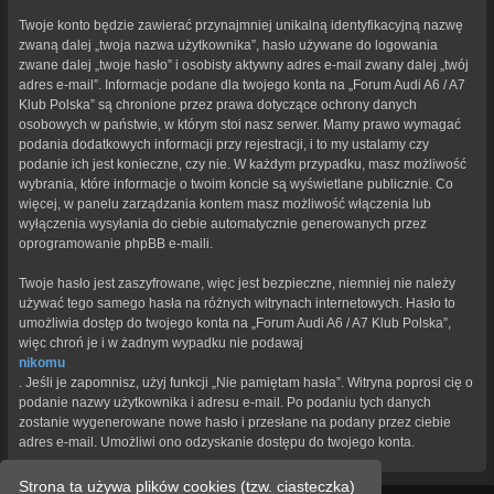
Twoje konto będzie zawierać przynajmniej unikalną identyfikacyjną nazwę
zwaną dalej „twoja nazwa użytkownika”, hasło używane do logowania
zwane dalej „twoje hasło” i osobisty aktywny adres e-mail zwany dalej „twój
adres e-mail”. Informacje podane dla twojego konta na „Forum Audi A6 / A7
Klub Polska” są chronione przez prawa dotyczące ochrony danych
osobowych w państwie, w którym stoi nasz serwer. Mamy prawo wymagać
podania dodatkowych informacji przy rejestracji, i to my ustalamy czy
podanie ich jest konieczne, czy nie. W każdym przypadku, masz możliwość
wybrania, które informacje o twoim koncie są wyświetlane publicznie. Co
więcej, w panelu zarządzania kontem masz możliwość włączenia lub
wyłączenia wysyłania do ciebie automatycznie generowanych przez
oprogramowanie phpBB e-maili.
Twoje hasło jest zaszyfrowane, więc jest bezpieczne, niemniej nie należy
używać tego samego hasła na różnych witrynach internetowych. Hasło to
umożliwia dostęp do twojego konta na „Forum Audi A6 / A7 Klub Polska”,
więc chroń je i w żadnym wypadku nie podawaj
nikomu
. Jeśli je zapomnisz, użyj funkcji „Nie pamiętam hasła”. Witryna poprosi cię o
podanie nazwy użytkownika i adresu e-mail. Po podaniu tych danych
zostanie wygenerowane nowe hasło i przesłane na podany przez ciebie
adres e-mail. Umożliwi ono odzyskanie dostępu do twojego konta.
Strona ta używa plików cookies (tzw. ciasteczka)