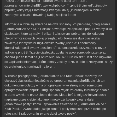
Polska”, „https://a6klub.pl” i phpBB zwane dalej „oni”, „ich”,
„oprogramowanie phpBB”, „www.phpbb.com”, „phpBB Limited”, „Zespoły
phpBB”, korzystają z informacji zwanymi dalej „informacjami o tobie”
zebranych w czasie dowolnej twojej sesji na forum.
Informacje o tobie są zbierane na dwa sposoby. Po pierwsze, przeglądanie
„Forum Audi A6 / A7 Klub Polska” powoduje, że aplikacja phpBB tworzy kilka
ciasteczek, które są małymi plikami tekstowymi pobranymi do katalogu
plików tymczasowych twojej przeglądarki. Pierwsze dwa ciasteczka
zawierają identyfikator użytkownika zwany „user-id” i anonimowy
identyfikator sesji zwany „session-id”, automatycznie przyznane ci przez
aplikację phpBB. Trzecie ciasteczko zostanie utworzone, gdy przejrzysz
chociaż jeden temat na „Forum Audi A6 / A7 Klub Polska”. Jest ono używane
do zapisania informacji, które tematy zostały przez ciebie przeczytane i służy
do ułatwienia ci nawigacji na forum.
W czasie przeglądania „Forum Audi A6 / A7 Klub Polska” możemy też
utworzyć ciasteczka niezależne od oprogramowania phpBB, ale ich ten
dokument nie dotyczy – ma on opisywać tylko strony stworzone przez
oprogramowanie phpBB. Drugi sposób, w jaki zbieramy informacje o tobie,
to dane wysyłane przez ciebie do nas. Mogą być to między innymi posty
napisane przez ciebie jako anonimowy użytkownik zwane dalej
„anonimowe posty”, konta użytkownika założone na „Forum Audi A6 / A7
Klub Polska” zwane dalej „twoje konto” i posty napisane przez ciebie po
rejestracji i zalogowaniu zwane dalej „twoje posty”.