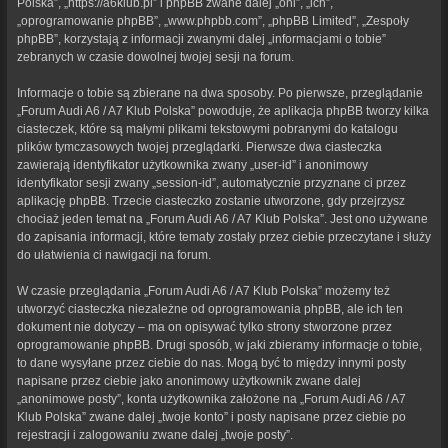
Polska”, „https://a6klub.pl” i phpBB zwane dalej „oni”, „ich”,
„oprogramowanie phpBB”, „www.phpbb.com”, „phpBB Limited”, „Zespoły
phpBB”, korzystają z informacji zwanymi dalej „informacjami o tobie”
zebranych w czasie dowolnej twojej sesji na forum.
Informacje o tobie są zbierane na dwa sposoby. Po pierwsze, przeglądanie
„Forum Audi A6 / A7 Klub Polska” powoduje, że aplikacja phpBB tworzy kilka
ciasteczek, które są małymi plikami tekstowymi pobranymi do katalogu
plików tymczasowych twojej przeglądarki. Pierwsze dwa ciasteczka
zawierają identyfikator użytkownika zwany „user-id” i anonimowy
identyfikator sesji zwany „session-id”, automatycznie przyznane ci przez
aplikację phpBB. Trzecie ciasteczko zostanie utworzone, gdy przejrzysz
chociaż jeden temat na „Forum Audi A6 / A7 Klub Polska”. Jest ono używane
do zapisania informacji, które tematy zostały przez ciebie przeczytane i służy
do ułatwienia ci nawigacji na forum.
W czasie przeglądania „Forum Audi A6 / A7 Klub Polska” możemy też
utworzyć ciasteczka niezależne od oprogramowania phpBB, ale ich ten
dokument nie dotyczy – ma on opisywać tylko strony stworzone przez
oprogramowanie phpBB. Drugi sposób, w jaki zbieramy informacje o tobie,
to dane wysyłane przez ciebie do nas. Mogą być to między innymi posty
napisane przez ciebie jako anonimowy użytkownik zwane dalej
„anonimowe posty”, konta użytkownika założone na „Forum Audi A6 / A7
Klub Polska” zwane dalej „twoje konto” i posty napisane przez ciebie po
rejestracji i zalogowaniu zwane dalej „twoje posty”.