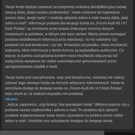
Twoje konto będzie zawierać przynajmniej unikalną identyfikacyjną nazwę
zwaną dalej „twoja nazwa użytkownika”, hasło używane do logowania
zwane dalej „twoje hasło” i osobisty aktywny adres e-mail zwany dalej „twój
adres e-mail”. Informacje podane dla twojego konta na „Forum Audi A6 / A7
Klub Polska” są chronione przez prawa dotyczące ochrony danych
osobowych w państwie, w którym stoi nasz serwer. Mamy prawo wymagać
podania dodatkowych informacji przy rejestracji, i to my ustalamy czy
podanie ich jest konieczne, czy nie. W każdym przypadku, masz możliwość
wybrania, które informacje o twoim koncie są wyświetlane publicznie. Co
więcej, w panelu zarządzania kontem masz możliwość włączenia lub
wyłączenia wysyłania do ciebie automatycznie generowanych przez
oprogramowanie phpBB e-maili.
Twoje hasło jest zaszyfrowane, więc jest bezpieczne, niemniej nie należy
używać tego samego hasła na różnych witrynach internetowych. Hasło to
umożliwia dostęp do twojego konta na „Forum Audi A6 / A7 Klub Polska”,
więc chroń je i w żadnym wypadku nie podawaj
nikomu
. Jeśli je zapomnisz, użyj funkcji „Nie pamiętam hasła”. Witryna poprosi cię o
podanie nazwy użytkownika i adresu e-mail. Po podaniu tych danych
zostanie wygenerowane nowe hasło i przesłane na podany przez ciebie
adres e-mail. Umożliwi ono odzyskanie dostępu do twojego konta.